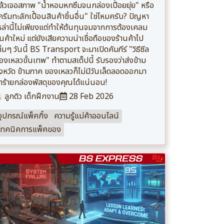
ล้วเจอสภาพ "น้ำหอมหกซึมจนกล่องเปื่อยยุ่ย" หรือ
ครีมทะลักเปื้อนสินค้าชิ้นอื่น" ใช่ไหมครับ? ปัญหา
หล่านี้ไม่เพียงแต่ทำให้ต้นทุนจมจากการต้องเคลม
ินค้าใหม่ แต่ยังเสียความน่าเชื่อถือของร้านค้าไป
ต็มๆ วันนี้ BS Transport จะมาเปิดคัมภีร์ "วิธีซีล
องเหลวขั้นเทพ" ทำตามสเต็ปนี้ รับรองว่าส่งข้าม
ังหวัด ข้ามภาค ของเหลวก็ไม่มีวันเล็ดลอดออกมา
ำร้ายกล่องพัสดุของคุณได้แน่นอน!
ลูกดิว เด็กฝึกงาน
28 Feb 2026
อุปกรณ์แพ็คกิ้ง
ความรู้แม่ค้าออนไลน์
เทคนิคการแพ็คของ