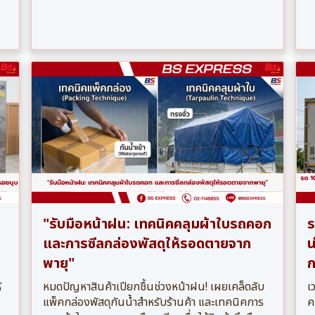
"รับมือหน้าฝน: เทคนิคคลุมผ้าใบรถคอก
ร
และการซีลกล่องพัสดุให้รอดตายจาก
น
พายุ"
ก
้
หมดปัญหาสินค้าเปียกชื้นช่วงหน้าฝน! เผยเคล็ดลับ
เ
แพ็คกล่องพัสดุกันน้ำสำหรับร้านค้า และเทคนิคการ
ค