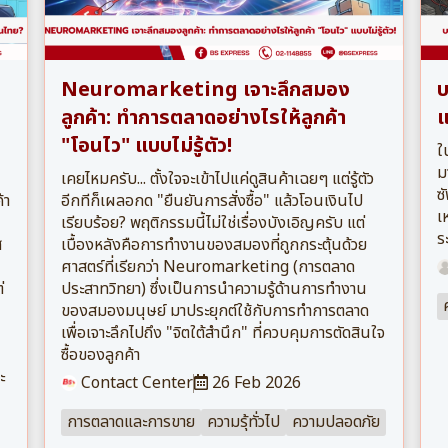
Neuromarketing เจาะลึกสมอง
บ
ลูกค้า: ทำการตลาดอย่างไรให้ลูกค้า
แ
"โอนไว" แบบไม่รู้ตัว!
ใ
ม
เคยไหมครับ... ตั้งใจจะเข้าไปแค่ดูสินค้าเฉยๆ แต่รู้ตัว
ซ
้า
อีกทีก็เผลอกด "ยืนยันการสั่งซื้อ" แล้วโอนเงินไป
เ
เรียบร้อย? พฤติกรรมนี้ไม่ใช่เรื่องบังเอิญครับ แต่
ร
ส
เบื้องหลังคือการทำงานของสมองที่ถูกกระตุ้นด้วย
ศาสตร์ที่เรียกว่า Neuromarketing (การตลาด
่
ประสาทวิทยา) ซึ่งเป็นการนำความรู้ด้านการทำงาน
ของสมองมนุษย์ มาประยุกต์ใช้กับการทำการตลาด
เพื่อเจาะลึกไปถึง "จิตใต้สำนึก" ที่ควบคุมการตัดสินใจ
ซื้อของลูกค้า
ะ
Contact Center
26 Feb 2026
การตลาดและการขาย
ความรุ้ทั่วไป
ความปลอดภัย