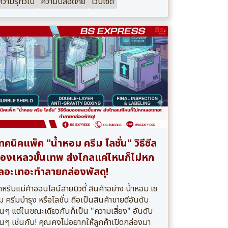
ความรุ้ทั่วไป
ความปลอดภัย
เว็ปไซต์
ทคนิคแพ็ค "น้ำหอม ครีม โลชั่น" วิธีซีล
องเหลวขั้นเทพ ส่งไกลแค่ไหนก็ไม่หก
ลอะเทอะทำลายกล่องพัสดุ!
ำหรับแม่ค้าออนไลน์สายบิวตี้ สินค้าอย่าง น้ำหอม เซ
ั่ม ครีมบำรุง หรือโลชั่น ถือเป็นสินค้าขายดีอันดับ
้นๆ แต่ในขณะเดียวกันก็เป็น "ความเสี่ยง" อันดับ
้นๆ เช่นกัน! คุณคงไม่อยากให้ลูกค้าเปิดกล่องมา