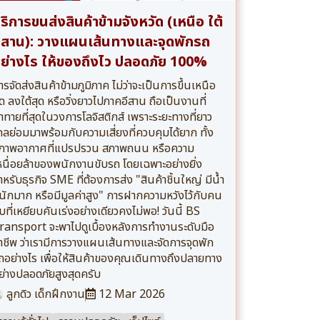
ริการขนส่งสินค้าข้ามจังหวัด (เหนือ ใต้
ีสาน): วางแผนเส้นทางและจุดพักรถ
ย่างไร ให้ของถึงไว ปลอดภัย 100%
ารจัดส่งสินค้าข้ามภูมิภาค ไม่ว่าจะเป็นการขึ้นเหนือ
ุด ลงใต้สุด หรือวิ่งยาวไปภาคอีสาน ถือเป็นงานที่
้าทายที่สุดในวงการโลจิสติกส์ เพราะระยะทางที่ยาว
กลย่อมมาพร้อมกับความเสี่ยงที่ควบคุมได้ยาก ทั้ง
ภาพอากาศที่แปรปรวน สภาพถนน หรือความ
หนื่อยล้าของพนักงานขับรถ โดยเฉพาะอย่างยิ่ง
ำหรับธุรกิจ SME ที่ต้องการส่ง "สินค้าชิ้นใหญ่ มีน้ำ
นักมาก หรือมีมูลค่าสูง" การฝากความหวังไว้กับคน
ับที่เหยียบคันเร่งอย่างเดียวคงไม่พอ! วันนี้ BS
ransport จะพาไปดูเบื้องหลังการทำงานระดับมือ
าชีพ ว่าเรามีการวางแผนเส้นทางและจัดการจุดพัก
ถอย่างไร เพื่อให้สินค้าของคุณเดินทางถึงปลายทาง
ย่างปลอดภัยสูงสุดครับ
ลูกดิว เด็กฝึกงาน
12 Mar 2026