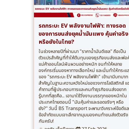
รถกระบะ EV พลังงานไฟฟ้า: ทางรอด
ของการขนส่งยุคน้ำมันแพง คุ้มค่าจริง
หรือยังในไทย?
ในช่วงหลายปีที่ผ่านมา "ราคาน้ำมันดีเซล" ถือเป็น
ตัวแปรสำคัญที่ทำให้ต้นทุนของธุรกิจขนส่งและพ่อค
แม่ค้าออนไลน์ผันผวนอย่างหนัก จนทำให้หลาย
องค์กรเริ่มมองหาทางเลือกใหม่ และนั่นทำให้กระแ
ของ "รถกระบะ EV พลังงานไฟฟ้า" เข้ามามีบทบาท
สำคัญในฐานะความหวังใหม่ของวงการโลจิสติกส์ แต
คำถามที่ผู้ประกอบการและคนทำธุรกิจขนส่งอยาก
รู้มากที่สุดคือ... เอามาใช้วิ่งงานบรรทุกของหนักใน
ประเทศไทยตอนนี้ "มันคุ้มค่าและรอดจริงๆ หรือ
ยัง?" วันนี้ BS Transport จะพามาวิเคราะห์ข้อดีแล
ข้อจำกัดแบบเจาะลึกจากมุมมองคนทำขนส่งตัวจริง
กันครับ!