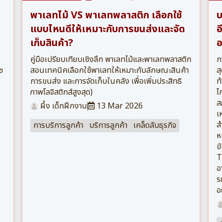
พาเลทไม้ VS พาเลทพลาสติก เลือกใช้
บ
แบบไหนดีให้เหมาะกับการขนส่งและจัด
อ
เก็บสินค้า?
อ
คู่มือเปรียบเทียบเชิงลึก พาเลทไม้และพาเลทพลาสติก
ก
ซ
สอนเทคนิคเลือกใช้พาเลทให้เหมาะกับลักษณะสินค้า
ส
การขนส่ง และการจัดเก็บในคลัง เพื่อเพิ่มประสิทธิ
ท
ภาพโลจิสติกส์สูงสุด)
ไ
ส
ผึ้ง เด็กฝึกงาน
13 Mar 2026
เ
ส
การบริการลูกค้า
บริการลูกค้า
เคล็ดลับธุรกิจ
ห
ข
T
อ
ร
อ