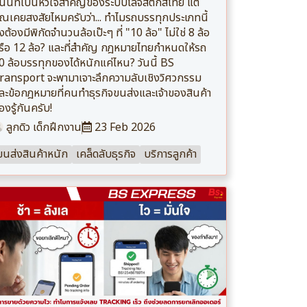
นนที่เป็นหัวใจสำคัญของระบบโลจิสติกส์ไทย แต่
ุณเคยสงสัยไหมครับว่า... ทำไมรถบรรทุกประเภทนี้
ึงต้องมีพิกัดจำนวนล้อเป๊ะๆ ที่ "10 ล้อ" ไม่ใช่ 8 ล้อ
รือ 12 ล้อ? และที่สำคัญ กฎหมายไทยกำหนดให้รถ
0 ล้อบรรทุกของได้หนักแค่ไหน? วันนี้ BS
ransport จะพามาเจาะลึกความลับเชิงวิศวกรรม
ละข้อกฎหมายที่คนทำธุรกิจขนส่งและเจ้าของสินค้า
้องรู้กันครับ!
ลูกดิว เด็กฝึกงาน
23 Feb 2026
ขนส่งสินค้าหนัก
เคล็ดลับธุรกิจ
บริการลูกค้า