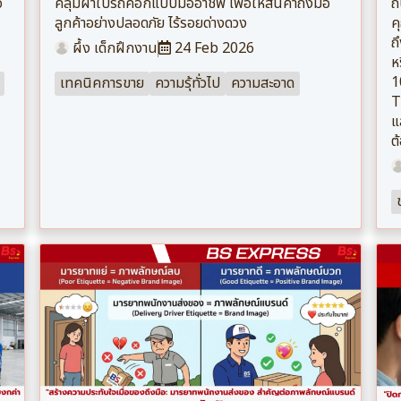
อ
คลุมผ้าใบรถคอกแบบมืออาชีพ เพื่อให้สินค้าถึงมือ
ถ
ลูกค้าอย่างปลอดภัย ไร้รอยด่างดวง
ค
ถ
ผึ้ง เด็กฝึกงาน
24 Feb 2026
ห
1
เทคนิคการขาย
ความรุ้ทั่วไป
ความสะอาด
T
แ
ต