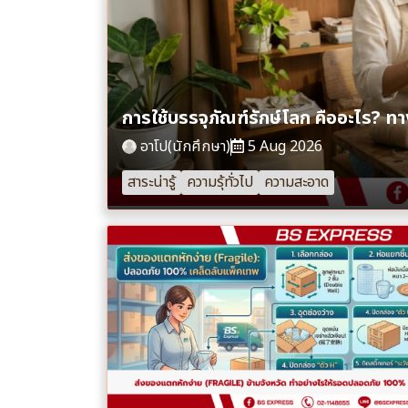
การใช้บรรจุภัณฑ์รักษ์โลก คืออะไร? ทางเ
อาโป(นักศึกษา)
5 Aug 2026
สาระน่ารู้
ความรุ้ทั่วไป
ความสะอาด