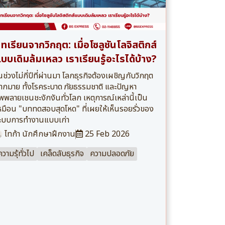
ทเรียนจากวิกฤต: เมื่อโซลูชันโลจิสติกส์
บบเดิมล้มเหลว เราเรียนรู้อะไรได้บ้าง?
นช่วงไม่กี่ปีที่ผ่านมา โลกธุรกิจต้องเผชิญกับวิกฤต
ากมาย ทั้งโรคระบาด ภัยธรรมชาติ และปัญหา
ัพพลายเชนชะงักงันทั่วโลก เหตุการณ์เหล่านี้เป็น
หมือน "บททดสอบสุดโหด" ที่เผยให้เห็นรอยรั่วของ
ะบบการทำงานแบบเก่า
ไทก้า นักศึกษาฝึกงาน
25 Feb 2026
ความรุ้ทั่วไป
เคล็ดลับธุรกิจ
ความปลอดภัย