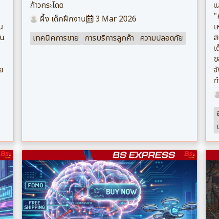
ก้าวกระโดด
แ
"
ผึ้ง เด็กฝึกงาน
3 Mar 2026
าน
เ
ัน
ส
เทคนิคการขาย
การบริการลูกค้า
ความปลอดภัย
เ
ข
ัย
จ
ท