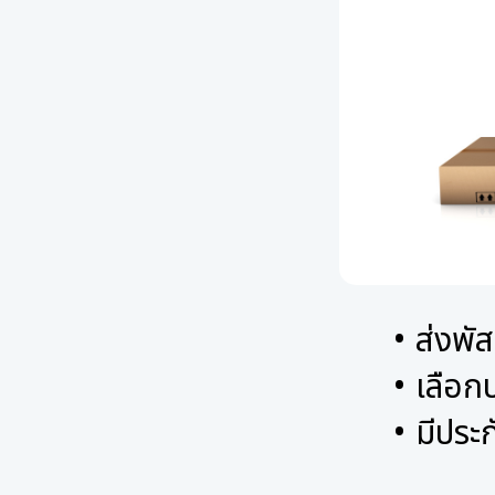
ส่งพั
เลือก
มีประก