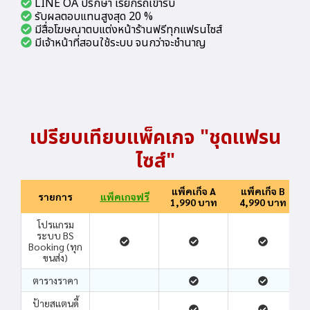
LINE OA ปรึกษา เรียกรถเข้ารับ
รับผลตอบแทนสูงสุด 20 %
มีสื่อโฆษณาตบแต่งหน้าร้านฟรีทุกแฟรนไซส์
มีเจ้าหน้าที่สอนใช้ระบบ จนกว่าจะชำนาญ
เปรียบเทียบแพ็คเกจ "ชุดแฟรน
ไซส์"
แพ็คเก็จ A
แพ็คเก็จ B
รายการ
แพ็คเกจฟรี
1,990 บาท
4,990 บาท
โปรแกรม
ระบบ BS
Booking (ทุก
ขนส่ง)
ตารางราคา
ป้ายสแตนดี้