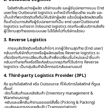
โลจิสติกส์ระหว่างผู้ผลิต บริษัทขนส่ง และผู้รับปลายทางแบบ End
userโดย Outbound logistics จะทำหน้าที่เคลื่อนย้าย ขนส่ง และ
เก็บเข้าที่พวกวัตถุดิบตั้งต้นให้บริษัทผู้ผลิต แล้วเมื่อผู้ผลิตผลิตเสร็จ
ก็จะดำเนินการส่งถึงผู้รับปลายทางที่เป็น end userOutbound
logistics จะต่างจาก Inbound logistics ตรงที่จะเพิ่มบริการส่งถึง
ผู้ใช้งานสุดท้ายของระบบเลย ไม่ได้
ส่งไปที่บริษัทแล้วจบ
3. Reverse Logistics
การขนส่งวัตถุดิบหรือสินค้าใดๆ จากผู้ใช้งานสุดท้าย (End user)
กลับมาที่บริษัทต้นทางหรือผู้ผลิตเลยโดย Reverse logistics จะ
เกี่ยวข้องกับการเปลี่ยนคืนสินค้าเพื่อเปลี่ยนชิ้นใหม่และนำชิ้นเก่า
กลับมาทำลายทิ้งหรือรีไซเคิลส่วนมากธุรกิจที่ใช้บริการ Reverse
lo
gistics เป็นกลุ่มสินค้าอิเล็กทรอนิกส์และยานยนต์
4. Third-party Logistics Provider (3PL)
คือ ธุรกิจโลจิสติกส์ หรือ Outsource ที่ให้บริการโลจิสติกส์ ที่ดูแล
ตั้งแต่
-จัดเก็บสินค้าและคลังสินค้า (Inventory management &
Warehousing)
-หยิบและแพ็กสินค้าตามออเดอร์สั่งซื้อ (Picking & Packing)
-ขนส่งและการกระจายสินค้า (Transportation)