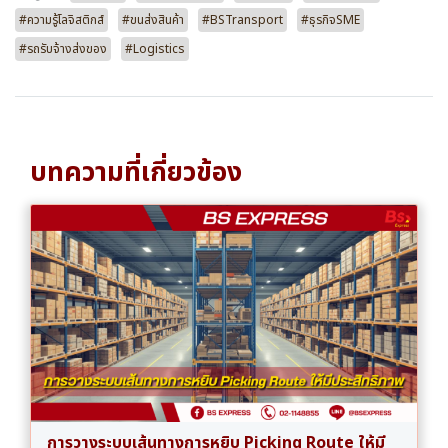
#ความรู้โลจิสติกส์
#ขนส่งสินค้า
#BSTransport
#ธุรกิจSME
#รถรับจ้างส่งของ
#Logistics
บทความที่เกี่ยวข้อง
การวางระบบเส้นทางการหยิบ Picking Route ให้มี