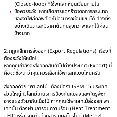
(Closed-loop) ที่ใช้พาเลทหมุนเวียนภายใน
ข้อควรระวัง: หากเกิดการแตกร้าวจากการกระแทก
ของงาโฟล์คลิฟต์ จะไม่สามารถซ่อมแซมได้ ต้องทิ้ง
อย่างเดียว และมีราคาต้นทุนสูงกว่าพาเลทไม้ค่อน
ข้างมาก
2. กฎเหล็กการส่งออก (Export Regulations): เรื่องที่
ต้องระวังให้หนัก!
หากคุณกำลังจะส่งออกสินค้าไปต่างประเทศ (Export) นี่
คือจุดชี้ชะตาว่าคุณควรเลือกใช้พาเลทแบบไหนครับ
ส่งออกด้วย "พาเลทไม้" ต้องมีตรา ISPM 15 ประเทศ
ส่วนใหญ่ทั่วโลกมีมาตรการป้องกันแมลงและศัตรูพืชที่
อาจแฝงตัวมากับเนื้อไม้ หากคุณใช้พาเลทไม้ส่งออก พา
เลทนั้น ต้องผ่านการอบความร้อน (Heat Treatment
- HT) หรือ รมควันด้วยสารเมทิลโบรไมด์ (Methyl