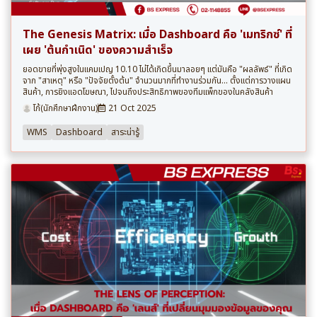
The Genesis Matrix: เมื่อ Dashboard คือ 'เมทริกซ์' ที่
เผย 'ต้นกำเนิด' ของความสำเร็จ
ยอดขายที่พุ่งสูงในแคมเปญ 10.10 ไม่ได้เกิดขึ้นมาลอยๆ แต่มันคือ "ผลลัพธ์" ที่เกิด
จาก "สาเหตุ" หรือ "ปัจจัยตั้งต้น" จำนวนมากที่ทำงานร่วมกัน... ตั้งแต่การวางแผน
สินค้า, การยิงแอดโฆษณา, ไปจนถึงประสิทธิภาพของทีมแพ็กของในคลังสินค้า
โก้(นักศึกษาฝึกงาน)
21 Oct 2025
WMS
Dashboard
สาระน่ารู้