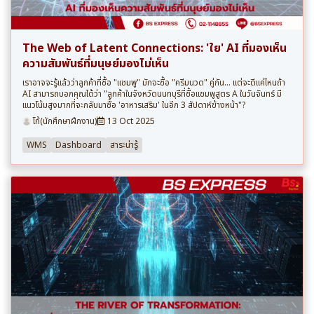
The Web of Latent Connections: 'ใย' AI ที่มองเห็น
ความสัมพันธ์ที่มนุษย์มองไม่เห็น
เราอาจจะรู้แล้วว่าลูกค้าที่ซื้อ "แชมพู" มักจะซื้อ "ครีมนวด" คู่กัน... แต่จะดีแค่ไหนถ้า
AI สามารถบอกคุณได้ว่า "ลูกค้าในจังหวัดนนทบุรีที่ซื้อแชมพูสูตร A ในวันจันทร์ มี
แนวโน้มสูงมากที่จะกลับมาซื้อ 'อาหารเสริม' ในอีก 3 สัปดาห์ข้างหน้า"?
โก้(นักศึกษาฝึกงาน)
13 Oct 2025
WMS
Dashboard
สาระน่ารู้