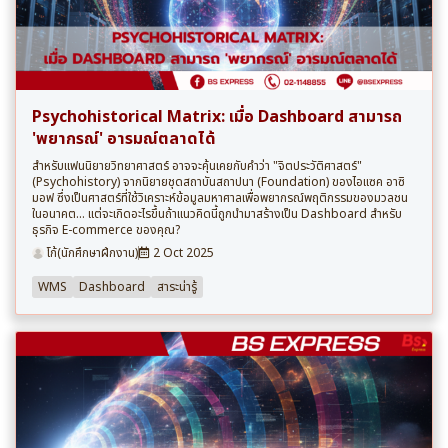
Psychohistorical Matrix: เมื่อ Dashboard สามารถ
'พยากรณ์' อารมณ์ตลาดได้
สำหรับแฟนนิยายวิทยาศาสตร์ อาจจะคุ้นเคยกับคำว่า "จิตประวัติศาสตร์"
(Psychohistory) จากนิยายชุดสถาบันสถาปนา (Foundation) ของไอแซค อาซิ
มอฟ ซึ่งเป็นศาสตร์ที่ใช้วิเคราะห์ข้อมูลมหาศาลเพื่อพยากรณ์พฤติกรรมของมวลชน
ในอนาคต... แต่จะเกิดอะไรขึ้นถ้าแนวคิดนี้ถูกนำมาสร้างเป็น Dashboard สำหรับ
ธุรกิจ E-commerce ของคุณ?
โก้(นักศึกษาฝึกงาน)
2 Oct 2025
WMS
Dashboard
สาระน่ารู้