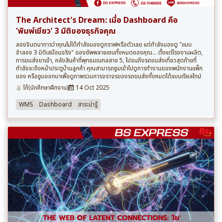
The Architect's Dream: เมื่อ Dashboard คือ
'พิมพ์เขียว' 3 มิติของธุรกิจคุณ
ลองจินตนาการว่าคุณไม่ได้กำลังมองดูกราฟหรือตัวเลข แต่กำลังมองดู "แบบ
จำลอง 3 มิติเสมือนจริง" ของซัพพลายเชนทั้งหมดของคุณ... ตั้งแต่โรงงานผลิต,
การขนส่งขาเข้า, คลังสินค้าที่พุทธมณฑลสาย 5, ไปจนถึงรถขนส่งเที่ยวสุดท้ายที่
กำลังจะถึงหน้าประตูบ้านลูกค้า คุณสามารถซูมเข้าไปดูการทำงานของพนักงานแพ็ก
ของ หรือซูมออกมาเพื่อดูภาพรวมการจราจรของรถขนส่งทั้งหมดได้แบบเรียลไทม์
โก้(นักศึกษาฝึกงาน)
14 Oct 2025
WMS
Dashboard
สาระน่ารู้