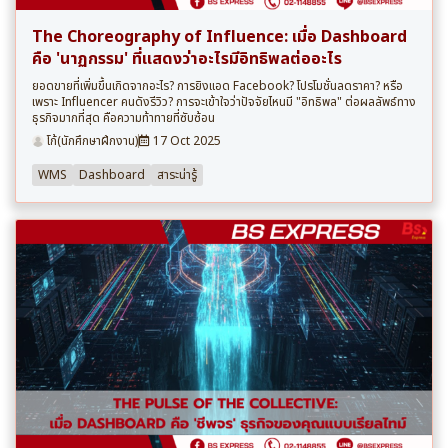
The Choreography of Influence: เมื่อ Dashboard
คือ 'นาฏกรรม' ที่แสดงว่าอะไรมีอิทธิพลต่ออะไร
ยอดขายที่เพิ่มขึ้นเกิดจากอะไร? การยิงแอด Facebook? โปรโมชั่นลดราคา? หรือ
เพราะ Influencer คนดังรีวิว? การจะเข้าใจว่าปัจจัยไหนมี "อิทธิพล" ต่อผลลัพธ์ทาง
ธุรกิจมากที่สุด คือความท้าทายที่ซับซ้อน
โก้(นักศึกษาฝึกงาน)
17 Oct 2025
WMS
Dashboard
สาระน่ารู้