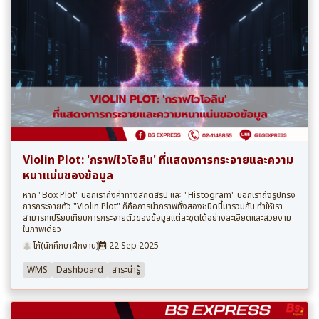
Violin Plot: 'กราฟไวโอลิน' ที่แสดงการกระจายและความ
หนาแน่นของข้อมูล
หาก "Box Plot" บอกเราถึงค่าทางสถิติสรุป และ "Histogram" บอกเราถึงรูปทรง
การกระจายตัว "Violin Plot" ก็คือการนำกราฟทั้งสองชนิดนี้มารวมกัน ทำให้เรา
สามารถเปรียบเทียบการกระจายตัวของข้อมูลแต่ละชุดได้อย่างละเอียดและสวยงาม
ในภาพเดียว
โก้(นักศึกษาฝึกงาน)
22 Sep 2025
WMS
Dashboard
สาระน่ารู้