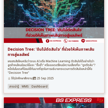
Decision Tree: 'ต้นไม้ตัดสินใจ' ที่ช่วยให้เห็นภาพเส้น
ทางสู่ผลลัพธ์
เคยสงสัยไหมครับว่าระบบ AI หรือ Machine Learning ตัดสินใจได้อย่างไรว่า
ลูกค้าคนไหนมีแนวโน้มจะ "ซื้อซ้ำ" หรือออเดอร์ไหนมีความเสี่ยงที่จะ "ถูกตีกลับ"?
หนึ่งในโมเดลที่นิยมใช้กันมากที่สุดในการอธิบายกระบวนการตัดสินใจเหล่านี้คือ
"Decision Tree"
โก้(นักศึกษาฝึกงาน)
25 Sep 2025
สาระน่ารู้
WMS
Dashboard