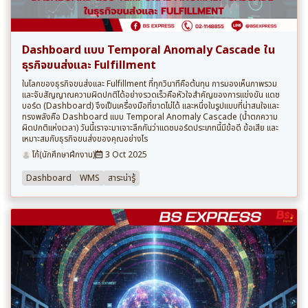
Dashboard แบบ Temporal Anomaly Cascade ใน
ธุรกิจขนส่งและ Fulfillment
ในโลกของธุรกิจขนส่งและ Fulfillment ที่ทุกวินาทีคือต้นทุน การมองเห็นภาพรวม
และจับสัญญาณความผิดปกติได้อย่างรวดเร็วคือหัวใจสำคัญของการแข่งขัน แดช
บอร์ด (Dashboard) จึงเป็นเครื่องมือที่ขาดไม่ได้ และหนึ่งในรูปแบบที่น่าสนใจและ
ทรงพลังคือ Dashboard แบบ Temporal Anomaly Cascade (น้ำตกความ
ผิดปกติแห่งเวลา) วันนี้เราจะมาเจาะลึกกันว่าแดชบอร์ดประเภทนี้มีข้อดี ข้อเสีย และ
เหมาะสมกับธุรกิจขนส่งของคุณอย่างไร
โก้(นักศึกษาฝึกงาน)
3 Oct 2025
Dashboard
WMS
สาระน่ารู้