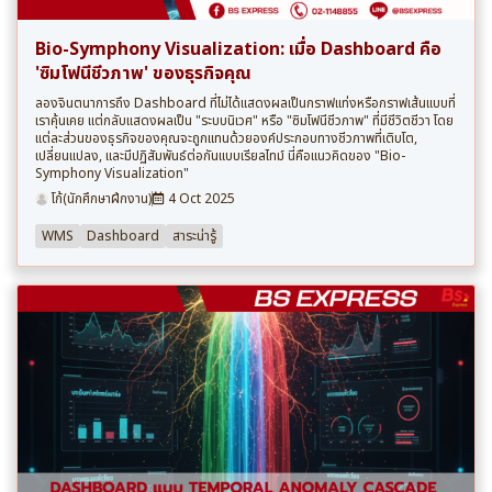
Bio-Symphony Visualization: เมื่อ Dashboard คือ
'ซิมโฟนีชีวภาพ' ของธุรกิจคุณ
ลองจินตนาการถึง Dashboard ที่ไม่ได้แสดงผลเป็นกราฟแท่งหรือกราฟเส้นแบบที่
เราคุ้นเคย แต่กลับแสดงผลเป็น "ระบบนิเวศ" หรือ "ซิมโฟนีชีวภาพ" ที่มีชีวิตชีวา โดย
แต่ละส่วนของธุรกิจของคุณจะถูกแทนด้วยองค์ประกอบทางชีวภาพที่เติบโต,
เปลี่ยนแปลง, และมีปฏิสัมพันธ์ต่อกันแบบเรียลไทม์ นี่คือแนวคิดของ "Bio-
Symphony Visualization"
โก้(นักศึกษาฝึกงาน)
4 Oct 2025
WMS
Dashboard
สาระน่ารู้