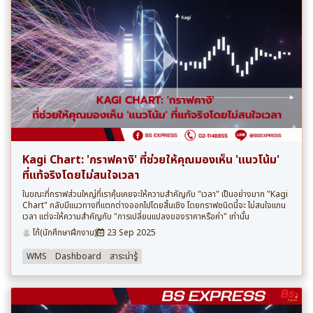
Kagi Chart: 'กราฟคางิ' ที่ช่วยให้คุณมองเห็น 'แนวโน้ม'
ที่แท้จริงโดยไม่สนใจเวลา
ในขณะที่กราฟส่วนใหญ่ที่เราคุ้นเคยจะให้ความสำคัญกับ "เวลา" เป็นอย่างมาก "Kagi
Chart" กลับมีแนวทางที่แตกต่างออกไปโดยสิ้นเชิง โดยกราฟชนิดนี้จะ ไม่สนใจแกน
เวลา แต่จะให้ความสำคัญกับ "การเปลี่ยนแปลงของราคาหรือค่า" เท่านั้น
โก้(นักศึกษาฝึกงาน)
23 Sep 2025
WMS
Dashboard
สาระน่ารู้