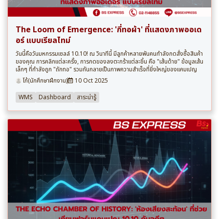
The Loom of Emergence: 'กี่ทอผ้า' ที่แสดงภาพออเด
อร์ แบบเรียลไทม์
วันนี้คือวันมหกรรมเซลล์ 10.10! ณ วินาทีนี้ มีลูกค้าหลายพันคนกำลังกดสั่งซื้อสินค้า
ของคุณ การคลิกแต่ละครั้ง, การกดของลงตะกร้าแต่ละชิ้น คือ "เส้นด้าย" ข้อมูลเส้น
เล็กๆ ที่กำลังถูก "ถักทอ" รวมกันกลายเป็นภาพความสำเร็จที่ยิ่งใหญ่ของแคมเปญ
โก้(นักศึกษาฝึกงาน)
10 Oct 2025
WMS
Dashboard
สาระน่ารู้