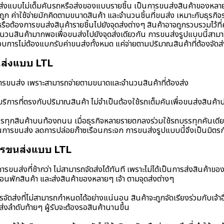
แบบไม่เต็มคันรถหรือส่งของแบบรายชิ้น เป็นการขนส่งสินค้าของหลายๆ
ที่ถูก ค่าใช้จ่ายมักคิดตามขนาดสินค้า และจำนวนชิ้นที่ขนส่ง เหมาะกับธุรกิ
ือต้องการขนส่งสินค้ารายชิ้นไปยังจุดส่งต่างๆ สินค้าอาจถูกรวบรวมไว้ที
จำนวนสินค้ามากพอเพื่อขนส่งไปยังจุดส่งเดียวกัน การขนส่งรูปแบบนี้สาม
อบการไม่ต้องแบกรับค่าขนส่งทั้งหมด แค่จ่ายตามปริมาณสินค้าที่ต้องจัดส่ง
ส่งแบบ LTL
การขนส่ง เพราะสามารถจ่ายตามขนาดและจำนวนสินค้าที่ต้องส่ง
ริการที่ตรงกับปริมาณสินค้า ไม่จำเป็นต้องใช้รถเต็มคันเพื่อขนส่งสินค้
ุกสินค้าบนท้องถนน เมื่อธุรกิจหลายรายตกลงร่วมใช้รถบรรทุกคันเดียวก
รขนส่ง ลดการปล่อยก๊าซเรือนกระจก การขนส่งรูปแบบนี้จึงเป็นมิตรกั
ารขนส่งแบบ LTL
รขนส่งที่ช้ากว่า ไม่สามารถจัดส่งได้ทันที เพราะไม่ได้เป็นการส่งสินค้าของ
นตอนพักสินค้า และส่งสินค้าของหลายๆ เจ้า ตามจุดส่งต่างๆ
จัดส่งที่ไม่สามารถกำหนดได้อย่างแน่นอน สินค้าจะถูกจัดเรียงร่วมกับเจ้า
ส่งลำดับท้ายๆ ผู้รับจะต้องรอสินค้านานขึ้น