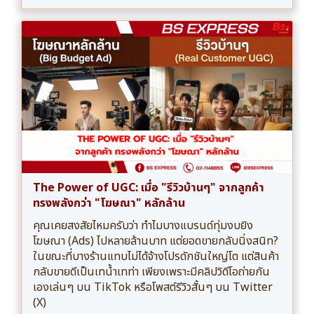
The Power of UGC: เมื่อ "รีวิวบ้านๆ" จากลูกค้า
ทรงพลังกว่า "โฆษณา" หลักล้าน
คุณเคยสงสัยไหมครับว่า ทำไมบางแบรนด์ทุ่มงบยิง
โฆษณา (Ads) ไปหลายล้านบาท แต่ยอดขายกลับนิ่งสนิท?
ในขณะที่บางร้านแทบไม่ได้จ้างโปรดักชันใหญ่โต แต่สินค้า
กลับขายดีเป็นเทน้ำเทท่า เพียงเพราะมีคลิปวิดีโอถ่ายกัน
เองเล่นๆ บน TikTok หรือโพสต์รีวิวสั้นๆ บน Twitter
(X)