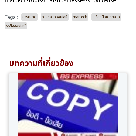
martech-tools-that-businesses-should-use
Tags :
การตลาด
การตลาดออนไลน์
martech
เครื่องมือการตลาด
ธุรกิจออนไลน์
บทความที่เกี่ยวข้อง