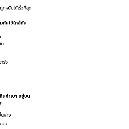
ูกหยิบได้เร็วที่สุด
มกันไว้ใกล้กัน
น
กัน
ชาร์จ
 สินค้าเบา อยู่บน
าก
ั้นล่าง
้นบน