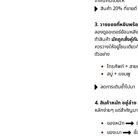
เทคนิคนี้ช่วยให้
สินค้า 20% ที่ขายดี ถ
3. วางของที่หยิบพร้อ
ลองดูออเดอร์ย้อนหลัง
ถ้าสินค้า
มักถูกสั่งคู่กั
ควรวางให้อยู่โซนเดียว
ตัวอย่าง
โทรศัพท์ + สาย
สบู่ + แชมพู
ลดการเดินซ้ำไปมา
4. สินค้าหนัก อยู่ล่าง
หลักง่ายๆ แต่สำคัญม
ของหนัก
ช
ของเบา
ชั