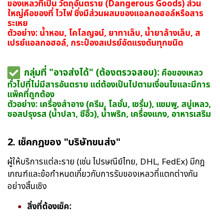
ของเหลวที่เป็น วัตถุอันตราย (Dangerous Goods) ส่วน
ใหญ่คือของที่ ไวไฟ ซึ่งมีส่วนผสมของแอลกอฮอล์หรือสาร
ระเหย
ตัวอย่าง: น้ำหอม, โคโลญจน์, ยาทาเล็บ, น้ำยาล้างเล็บ, ส
เปรย์แอลกอฮอล์, กระป๋องสเปรย์อัดแรงดันทุกชนิด
กลุ่มที่ "อาจส่งได้" (ต้องตรวจสอบ):
คือของเหลว
ทั่วไปที่ไม่มีสารอันตราย แต่ต้องเป็นไปตามเงื่อนไขและมีการ
แพ็คที่ถูกต้อง
ตัวอย่าง: เครื่องสำอาง (ครีม, โลชั่น, เซรั่ม), แชมพู, สบู่เหลว,
ซอสปรุงรส (น้ำปลา, ซีอิ๊ว), น้ำพริก, เครื่องแกง, อาหารเสริม
2. เช็คกฎของ "บริษัทขนส่ง"
ผู้ให้บริการแต่ละราย (เช่น ไปรษณีย์ไทย, DHL, FedEx) มีกฎ
เกณฑ์และข้อกำหนดเกี่ยวกับการรับของเหลวที่แตกต่างกัน
อย่างสิ้นเชิง
สิ่งที่ต้องเช็ค: