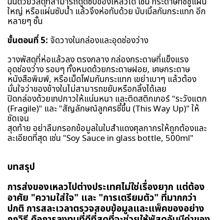
นั้นด้วยวัสดุที่สามารถดูดซับของเหลวได้ เช่น กระดาษทิชชูแผ่น
ใหญ่ หรือแผ่นซับน้ำ แล้วจึงห่อทับด้วย บับเบิ้ลกันกระแทก อีก
หลายๆ ชั้น
ขั้นตอนที่ 5:
จัดวางในกล่องและอุดช่องว่าง
วางพัสดุที่ห่อแล้วลง ตรงกลาง กล่องกระดาษที่แข็งแรง
อุดช่องว่าง รอบๆ ทั้งหมดด้วยกระดาษฝอย, เศษกระดาษ
หนังสือพิมพ์, หรือเม็ดโฟมกันกระแทก เขย่าเบาๆ แล้วต้อง
มั่นใจว่าของข้างในไม่สามารถขยับหรือกลิ้งได้เลย
ปิดกล่องด้วยเทปกาวให้แน่นหนา และติดสติกเกอร์ "ระวังแตก
(Fragile)" และ "สัญลักษณ์ลูกศรชี้ขึ้น (This Way Up)" ให้
ชัดเจน
สุดท้าย อย่าลืมกรอกข้อมูลในใบสำแดงศุลกากรให้ถูกต้องและ
ละเอียดที่สุด เช่น "Soy Sauce in glass bottle, 500ml"
บทสรุป
การส่งของเหลวไปต่างประเทศไม่ใช่เรื่องยาก แต่ต้อง
อาศัย "ความใส่ใจ" และ "การเตรียมตัว" ที่มากกว่า
ปกติ การสละเวลาตรวจสอบข้อมูลและแพ็คของอย่าง
ถูกวิธี คือการลงทุนที่ดีที่สุดที่จะช่วยให้พัสดุอันมีค่าของ