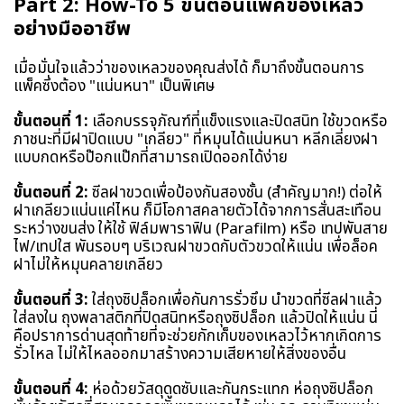
Part 2: How-To 5 ขั้นตอนแพ็คของเหลว
อย่างมืออาชีพ
เมื่อมั่นใจแล้วว่าของเหลวของคุณส่งได้ ก็มาถึงขั้นตอนการ
แพ็คซึ่งต้อง "แน่นหนา" เป็นพิเศษ
ขั้นตอนที่ 1:
เลือกบรรจุภัณฑ์ที่แข็งแรงและปิดสนิท ใช้ขวดหรือ
ภาชนะที่มีฝาปิดแบบ "เกลียว" ที่หมุนได้แน่นหนา หลีกเลี่ยงฝา
แบบกดหรือป๊อกแป๊กที่สามารถเปิดออกได้ง่าย
ขั้นตอนที่ 2:
ซีลฝาขวดเพื่อป้องกันสองชั้น (สำคัญมาก!) ต่อให้
ฝาเกลียวแน่นแค่ไหน ก็มีโอกาสคลายตัวได้จากการสั่นสะเทือน
ระหว่างขนส่ง ให้ใช้ ฟิล์มพาราฟิน (Parafilm) หรือ เทปพันสาย
ไฟ/เทปใส พันรอบๆ บริเวณฝาขวดกับตัวขวดให้แน่น เพื่อล็อค
ฝาไม่ให้หมุนคลายเกลียว
ขั้นตอนที่ 3:
ใส่ถุงซิปล็อกเพื่อกันการรั่วซึม นำขวดที่ซีลฝาแล้ว
ใส่ลงใน ถุงพลาสติกที่ปิดสนิทหรือถุงซิปล็อก แล้วปิดให้แน่น นี่
คือปราการด่านสุดท้ายที่จะช่วยกักเก็บของเหลวไว้หากเกิดการ
รั่วไหล ไม่ให้ไหลออกมาสร้างความเสียหายให้สิ่งของอื่น
ขั้นตอนที่ 4:
ห่อด้วยวัสดุดูดซับและกันกระแทก ห่อถุงซิปล็อก