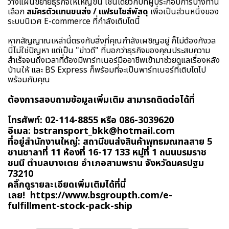
วางแผนขยายธุรกิจให้ใหญ่ขึ้น เช่นเดียวกับที่ผู้ประกอบการบางท่าน
เลือก
สมัครตัวแทนขนส่ง / แฟรนไชส์พัสดุ
เพื่อเป็นส่วนหนึ่งของ
ระบบนิเวศ E-commerce ที่กำลังเติบโตนี้
หากสัญญาณเหล่านี้ตรงกับสิ่งที่คุณกำลังเผชิญอยู่ ก็ไม่ต้องกังวล
นี่ไม่ใช่ปัญหา แต่เป็น "ข่าวดี" ที่บอกว่าธุรกิจของคุณประสบความ
สำเร็จจนถึงเวลาที่ต้องมีพาร์ทเนอร์มืออาชีพเข้ามาช่วยดูแลเรื่องหลัง
บ้านให้ และ BS Express ก็พร้อมที่จะเป็นพาร์ทเนอร์ที่เติบโตไป
พร้อมกับคุณ
ต้องการสอบถามข้อมูลเพิ่มเติม สามารถติดต่อได้ที่
โทรศัพท์: 02-114-8855 หรือ 086-3039620
อีเมล:
bstransport_bkk@hotmail.com
ที่อยู่สำนักงานใหญ่: สถานีขนส่งสินค้าพุทธมณฑลสาย 5
ชานชาลาที่ 11 ห้องที่ 16-17 133 หมู่ที่ 1 ถนนบรมราช
ชนนี ตำบลบางเตย อำเภอสามพราน จังหวัดนครปฐม
73210
คลิ๊กดูรายละเอียดเพิ่มเติมได้ที่นี่
เลย!
https://www.bsgroupth.com/e-
fulfillment-stock-pack-ship