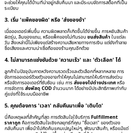
จะช่วยให้คุณได้บ้านที่น่าอยู่กลับคืนมา และมีระบบจัดการสต็อกที่เป็น
ระเบียบ
3. เริ่ม 'แพ็คของผิด' หรือ 'ส่งของช้า'
เมื่อออเดอร์เพิ่มขึ้น ความผิดพลาดก็เกิดขึ้นได้ง่ายขึ้น การหยิบสินค้า
ผิดรุ่น, ลืมของแถม, หรือแพ็คของไม่ทันรอบ
ขนส่งสินค้า
ในแต่ละ
วัน สิ่งเหล่านี้ไม่เพียงแต่สร้างความเสียหายทางการเงิน แต่ยังทำลาย
ชื่อเสียงและความน่าเชื่อถือของร้านคุณอีกด้วย
4. ไม่สามารถแข่งขันด้วย 'ความเร็ว' และ 'ตัวเลือก' ได้
ลูกค้าในปัจจุบันคาดหวังความรวดเร็วและตัวเลือกที่หลากหลาย การ
จัดการออเดอร์ด้วยตัวเองอาจทำให้คุณไม่สามารถให้บริการส่งด่วน
หรือจัดการออเดอร์ที่ซับซ้อน เช่น การ
ส่งของไปต่างประเทศ
หรือ
การจัดการ
ส่งพัสดุ COD
จำนวนมาก ได้อย่างมีประสิทธิภาพเท่ากับ
คู่แข่งที่ใช้ระบบมืออาชีพ
5. คุณต้องการ 'เวลา' กลับคืนมาเพื่อ 'เติบโต'
นี่คือเหตุผลที่สำคัญที่สุด การตัดสินใจใช้บริการ
Fulfillment
ราคาถูก
คือการตัดสินใจเชิงกลยุทธ์ที่คุณ "ซื้อเวลา" ของตัวเอง
กลับคืนมา เพื่อนำไปคิดค้นแคมเปญใหม่ๆ, พัฒนาสินค้า, หรือแม้แต่