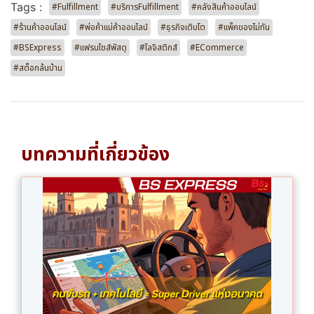
Tags :
#Fulfillment
#บริการFulfillment
#คลังสินค้าออนไลน์
#ร้านค้าออนไลน์
#พ่อค้าแม่ค้าออนไลน์
#ธุรกิจเติบโต
#แพ็คของไม่ทัน
#BSExpress
#แฟรนไชส์พัสดุ
#โลจิสติกส์
#ECommerce
#สต็อกล้นบ้าน
บทความที่เกี่ยวข้อง