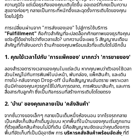
ความภูมิใจ แต่เมื่อธุรกิจของคุณเติบโตขึ้น ออเดอร์ที่เคยเป็นความ
สุขอาจค่อยๆ กลายเป็นภาระที่หนักอึ้งและฉุดรั้งการเติบโตของคุณ
โดยไม่รู้ตัว
การเปลี่ยนผ่านจาก "การส่งของเอง" ไปสู่การใช้บริการ
"Fulfillment"
คือก้าวสำคัญที่จะปลดล็อกศักยภาพของธุรกิจคุณ
แต่จะรู้ได้อย่างไรว่าถึงเวลาแล้ว? บทความนี้จะเผย 5 สัญญาณเตือน
สำคัญที่กำลังบอกว่า ร้านค้าของคุณพร้อมแล้วที่จะเติบโตไปอีกขั้น
1. คุณใช้เวลาไปกับ 'การแพ็คของ' มากกว่า 'การขายของ'
ลองสำรวจตารางเวลาของคุณในแต่ละวัน หากคุณพบว่าตัวเองใช้เวลา
ส่วนใหญ่ไปกับการพิมพ์ใบปะหน้า, พับกล่อง, แพ็คสินค้า, และเดิน
ทางไป-กลับจากจุด Drop-off นั่นคือสัญญาณอันตราย เพราะเวลา
อันมีค่าของคุณควรถูกใช้ไปกับการตลาด, การพัฒนาสินค้า, และการ
สื่อสารกับลูกค้า ซึ่งเป็นกิจกรรมที่สร้างการเติบโตโดยตรง
2. 'บ้าน' ของคุณกลายเป็น 'คลังสินค้า'
จากชั้นวางของเล็กๆ กลายเป็นเต็มหนึ่งห้องนอน จากโรงรถกลาย
เป็นคลังเก็บสินค้าเต็มรูปแบบ หากพื้นที่ในบ้านของคุณเริ่มถูกแทน
ที่ด้วยสต็อกสินค้าจนไม่มีที่เดิน นี่คือสัญญาณชัดเจนว่าคุณต้องการ
พื้นที่จัดเก็บที่เป็นมืออาชีพ การ
บริหารคลังสินค้าพร้อมจัดส่ง
ที่ดี