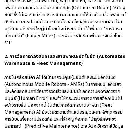
สภาพการจราจร, สภาพอากาศ, ข้อมูลอุบัติเหตุ, และช่วงเวลาเร่งด่วน
เพื่อคำนวณและเสนอเส้นทางที่ดีที่สุด (Optimized Route) ให้กับผู้
ขับขี่ ซึ่งไม่เพียงแต่ช่วยประหยัดเวลาและลดค่าใช้จ่ายด้านเชื้อเพลิง แต่
ยังช่วยลดการปล่อยก๊าซคาร์บอนไดออกไซด์สู่ชั้นบรรยากาศอีกด้วย
บริษัทขนส่งยักษ์ใหญ่ทั่วโลกต่างนำระบบนี้มาใช้เพื่อลด "การวิ่งรถ
เที่ยวเปล่า" (Empty Miles) และเพิ่มประสิทธิภาพในการจัดส่งโดย
รวม
2. การจัดการคลังสินค้าและยานพาหนะอัตโนมัติ (Automated
Warehouse & Fleet Management)
ภายในคลังสินค้า AI ได้เข้ามาควบคุมหุ่นยนต์และระบบอัตโนมัติ
(Autonomous Mobile Robots - AMRs) ในการหยิบ, จัดเรียง,
และคัดแยกสินค้าได้อย่างรวดเร็วและแม่นยำ ลดความผิดพลาดจาก
มนุษย์ (Human Error) และทำให้กระบวนการจัดการสต็อกเป็นไป
อย่างราบรื่น นอกจากนี้ ในด้านการจัดการยานพาหนะ (Fleet
Management) AI ยังช่วยติดตามตำแหน่งรถ, วิเคราะห์พฤติกรรม
การขับขี่เพื่อความปลอดภัย และที่สำคัญคือการ "บำรุงรักษาเชิง
พยากรณ์" (Predictive Maintenance) โดย AI จะวิเคราะห์ข้อมูล