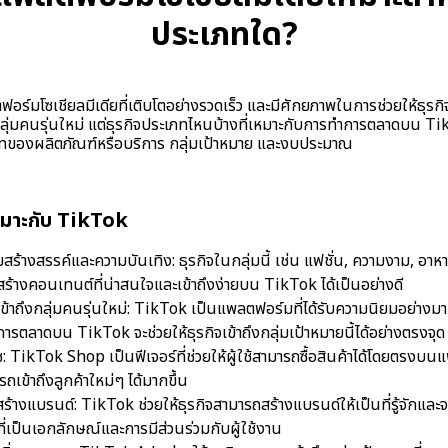
ประเภทใด?
ร์มโซเชียลมีเดียที่เติบโตอย่างรวดเร็ว และมีศักยภาพในการช่วยให้ธุรกิจเ
่มคนรุ่นใหม่ แต่ธุรกิจประเภทไหนบ้างที่เหมาะกับการทำการตลาดบน TikTo
เภทของผลิตภัณฑ์หรือบริการ กลุ่มเป้าหมาย และงบประมาณ
เหมาะกับ TikTok
มสร้างสรรค์และความบันเทิง: ธุรกิจในกลุ่มนี้ เช่น แฟชั่น, ความงาม, อาหาร
ร้างคอนเทนต์ที่น่าสนใจและเข้าถึงง่ายบน TikTok ได้เป็นอย่างดี
รเข้าถึงกลุ่มคนรุ่นใหม่: TikTok เป็นแพลตฟอร์มที่ได้รับความนิยมอย่างม
ารตลาดบน TikTok จะช่วยให้ธุรกิจเข้าถึงกลุ่มเป้าหมายนี้ได้อย่างตรงจุด
์ซ: TikTok Shop เป็นฟีเจอร์ที่ช่วยให้ผู้ใช้สามารถซื้อสินค้าได้โดยตรงบน
ถเข้าถึงลูกค้าใหม่ๆ ได้มากขึ้น
รสร้างแบรนด์: TikTok ช่วยให้ธุรกิจสามารถสร้างแบรนด์ให้เป็นที่รู้จักและ
่เป็นเอกลักษณ์และการมีส่วนร่วมกับผู้ใช้งาน