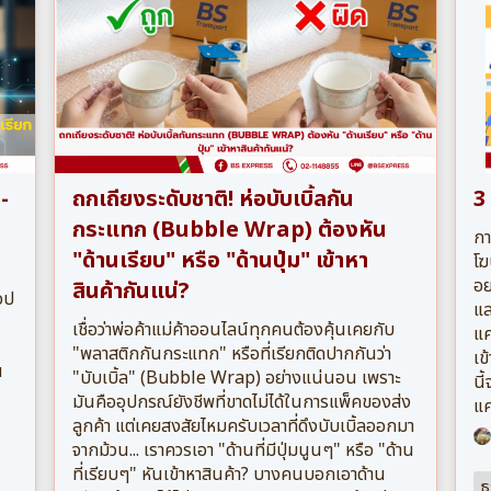
-
ถกเถียงระดับชาติ! ห่อบับเบิ้ลกัน
3
กระแทก (Bubble Wrap) ต้องหัน
กา
"ด้านเรียบ" หรือ "ด้านปุ่ม" เข้าหา
โฆ
อย
สินค้ากันแน่?
อป
แล
เชื่อว่าพ่อค้าแม่ค้าออนไลน์ทุกคนต้องคุ้นเคยกับ
แค
"พลาสติกกันกระแทก" หรือที่เรียกติดปากกันว่า
เข
น
"บับเบิ้ล" (Bubble Wrap) อย่างแน่นอน เพราะ
นี
มันคืออุปกรณ์ยังชีพที่ขาดไม่ได้ในการแพ็คของส่ง
แค
ลูกค้า แต่เคยสงสัยไหมครับเวลาที่ดึงบับเบิ้ลออกมา
จากม้วน... เราควรเอา "ด้านที่มีปุ่มนูนๆ" หรือ "ด้าน
ที่เรียบๆ" หันเข้าหาสินค้า? บางคนบอกเอาด้าน
ธ