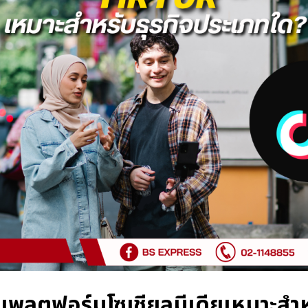
แพลตฟอร์มโซเชียลมีเดียเหมาะสำหร