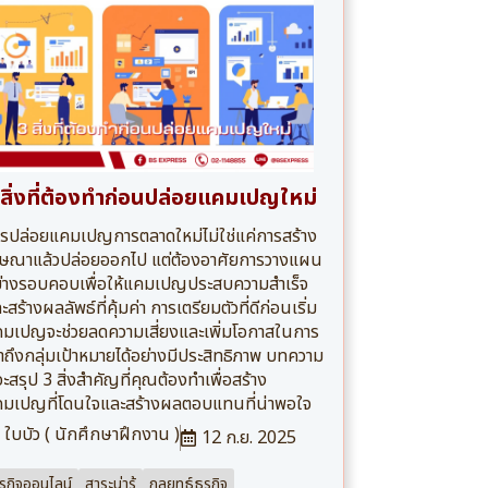
 สิ่งที่ต้องทำก่อนปล่อยแคมเปญใหม่
รปล่อยแคมเปญการตลาดใหม่ไม่ใช่แค่การสร้าง
ษณาแล้วปล่อยออกไป แต่ต้องอาศัยการวางแผน
่างรอบคอบเพื่อให้แคมเปญประสบความสำเร็จ
ะสร้างผลลัพธ์ที่คุ้มค่า การเตรียมตัวที่ดีก่อนเริ่ม
มเปญจะช่วยลดความเสี่ยงและเพิ่มโอกาสในการ
้าถึงกลุ่มเป้าหมายได้อย่างมีประสิทธิภาพ บทความ
้จะสรุป 3 สิ่งสำคัญที่คุณต้องทำเพื่อสร้าง
มเปญที่โดนใจและสร้างผลตอบแทนที่น่าพอใจ
ใบบัว ( นักศึกษาฝึกงาน )
12 ก.ย. 2025
ุรกิจออนไลน์
สาระน่ารู้
กลยุทธ์ธุรกิจ