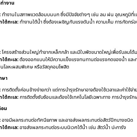
รทำงาน
:
ทำงานในสภาพแวดล้อมบนบก ซึ่งมีปัจจัยต่างๆ เช่น ลม ฝน อุณหภูมิที่
าใต้ทะเล:
ทำงานใต้น้ำ ซึ่งต้องเผชิญกับแรงดันน้ำ ความเค็ม การกัดกร่
:
โครงสร้างส่วนใหญ่ทำจากเหล็กกล้า และมีใบพัดขนาดใหญ่เพื่อรับลมได้มา
าใต้ทะเล:
ต้องออกแบบให้มีความแข็งแรงทนทานต่อแรงกดของน้ำ และท
ักเป็นโลหะผสมพิเศษ หรือวัสดุคอมโพสิต
ักษา
:
การติดตั้งค่อนข้างง่ายกว่า แต่การบำรุงรักษาอาจต้องใช้เวลาและค่าใช้จ่า
าใต้ทะเล:
การติดตั้งซับซ้อนและต้องใช้เทคโนโลยีเฉพาะทาง การบำรุงรักษา
้อม
:
อาจมีผลกระทบต่อทัศนียภาพ และอาจส่งผลกระทบต่อสัตว์ปีกบางชนิด
าใต้ทะเล:
อาจส่งผลกระทบต่อระบบนิเวศใต้น้ำ เช่น สัตว์น้ำ ปะการัง