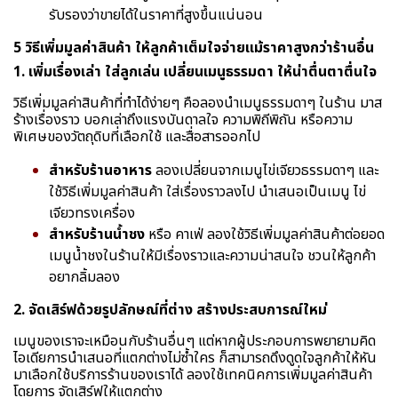
รับรองว่าขายได้ในราคาที่สูงขึ้นแน่นอน
5 วิธีเพิ่มมูลค่าสินค้า ให้ลูกค้าเต็มใจจ่ายแม้ราคาสูงกว่าร้านอื่น
1. เพิ่มเรื่องเล่า ใส่ลูกเล่น เปลี่ยนเมนูธรรมดา ให้น่าตื่นตาตื่นใจ
วิธีเพิ่มมูลค่าสินค้าที่ทำได้ง่ายๆ คือลองนำเมนูธรรมดาๆ ในร้าน มาส
ร้างเรื่องราว บอกเล่าถึงแรงบันดาลใจ ความพิถีพิถัน หรือความ
พิเศษของวัตถุดิบที่เลือกใช้ และสื่อสารออกไป
สำหรับร้านอาหาร
ลองเปลี่ยนจากเมนูไข่เจียวธรรมดาๆ และ
ใช้วิธีเพิ่มมูลค่าสินค้า ใส่เรื่องราวลงไป นำเสนอเป็นเมนู ไข่
เจียวทรงเครื่อง
สำหรับร้านน้ำชง
หรือ คาเฟ่ ลองใช้วิธีเพิ่มมูลค่าสินค้าต่อยอด
เมนูน้ำชงในร้านให้มีเรื่องราวและความน่าสนใจ ชวนให้ลูกค้า
อยากลิ้มลอง
2. จัดเสิร์ฟด้วยรูปลักษณ์ที่ต่าง สร้างประสบการณ์ใหม่
เมนูของเราจะเหมือนกับร้านอื่นๆ แต่หากผู้ประกอบการพยายามคิด
ไอเดียการนำเสนอที่แตกต่างไม่ซ้ำใคร ก็สามารถดึงดูดใจลูกค้าให้หัน
มาเลือกใช้บริการร้านของเราได้ ลองใช้เทคนิคการเพิ่มมูลค่าสินค้า
โดยการ จัดเสิร์ฟให้แตกต่าง