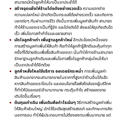
สามารถมัดใจลูกค้าให้มาเป็นขาประจำได้
สร้างจุดแข็งให้ร้านโด่งดังอย่างรวดเร็ว
ความแตกต่าง
ความแปลกใหม่ มักเกิดเป็นกระแสได้อย่างรวดเร็ว และเกิดการ
บอกต่อๆ กันผ่านการรีวิว ดังนั้นการเพิ่มมูลค่าสินค้า สามารถ
ทำให้ร้านของเราเป็นที่รู้จัก และโด่งดังได้ ส่งผลให้ธุรกิจเติบโต
เร็ว เพิ่มโอกาสทำกำไรและขยายสาขา
มัดใจลูกค้าเก่า เพิ่มฐานลูกค้าใหม่
อีกประโยชน์หนึ่งของ
การสร้างมูลค่าเพิ่มให้สินค้า คือทำให้ลูกค้ารู้สึกดีและคุ้มค่าทุก
ครั้งที่ได้จ่ายเงินเพื่อซื้อสินค้าของเรา นั่นทำให้ทางร้านสามารถ
รักษาฐานลูกค้าเดิมและเพิ่มโอกาสซื้อใจลูกค้ากลุ่มใหม่ให้มา
เป็นขาประจำได้อีกด้วย
ลูกค้าหลั่งไหลใช้บริการ ออเดอร์กระหน่ำ
การเพิ่มมูลค่า
สินค้านอกจากจะสามารถขายในราคาที่สูงกว่าร้านอื่นได้แล้ว
หากสินค้าของเราโดนใจ และตอบโจทย์ไลฟ์สไตล์ของผู้บริโภค
ก็ทำให้มีออเดอร์เข้ามามากมาย กระตุ้นกำไร สร้างยอดขาย
เติบโตขึ้นเรื่อยๆ
ต้นทุนเท่าเดิม เพิ่มเติมคือกำไรเน้นๆ
วิธีการสร้างมูลค่าเพิ่ม
ให้สินค้าส่วนใหญ่ มักใช้ไอเดียสุดสร้างสรรค์ และทักษะการคิด
นอกกรอบ ทำให้ผู้ประกอบการไม่ต้องลงทุนเพิ่มมากมาย แต่