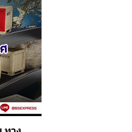
น ทาง