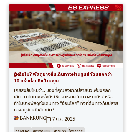
รู้หรือไม่? พัสดุบางชิ้นเดินทางผ่านศูนย์คัดแยกกว่า
10 แห่งก่อนถึงบ้านคุณ
เคยสงสัยไหมว่า... ของที่คุณสั่งจากปลายนิ้วเพียงคลิก
เดียว ทำไมบางครั้งถึงใช้เวลาหลายวันกว่าจะมาถึง? หรือ
ทำไมบางพัสดุถึงเดินทาง “อ้อมโลก” ทั้งที่ต้นทางกับปลาย
ทางอยู่จังหวัดข้างกัน?
BANKKUNG
7 ต.ค. 2025
คลังสินค้า
ซัพพลายเชน
สาระน่ารู้
โลจิสติกส์