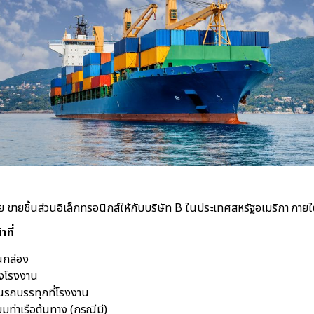
 ขายชิ้นส่วนอิเล็กทรอนิกส์ให้กับบริษัท B ในประเทศสหรัฐอเมริกา ภายใ
าที่
นกล่อง
ังโรงงาน
นรถบรรทุกที่โรงงาน
มท่าเรือต้นทาง (กรณีมี)