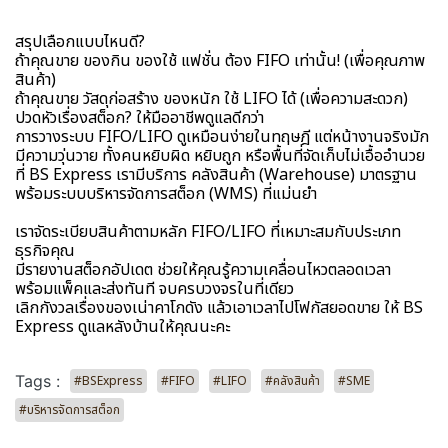
สรุปเลือกแบบไหนดี?
ถ้าคุณขาย ของกิน ของใช้ แฟชั่น ต้อง FIFO เท่านั้น! (เพื่อคุณภาพ
สินค้า)
ถ้าคุณขาย วัสดุก่อสร้าง ของหนัก ใช้ LIFO ได้ (เพื่อความสะดวก)
ปวดหัวเรื่องสต็อก? ให้มืออาชีพดูแลดีกว่า
การวางระบบ FIFO/LIFO ดูเหมือนง่ายในทฤษฎี แต่หน้างานจริงมัก
มีความวุ่นวาย ทั้งคนหยิบผิด หยิบถูก หรือพื้นที่จัดเก็บไม่เอื้ออำนวย
ที่ BS Express เรามีบริการ คลังสินค้า (Warehouse) มาตรฐาน
พร้อมระบบบริหารจัดการสต็อก (WMS) ที่แม่นยำ
เราจัดระเบียบสินค้าตามหลัก FIFO/LIFO ที่เหมาะสมกับประเภท
ธุรกิจคุณ
มีรายงานสต็อกอัปเดต ช่วยให้คุณรู้ความเคลื่อนไหวตลอดเวลา
พร้อมแพ็คและส่งทันที จบครบวงจรในที่เดียว
เลิกกังวลเรื่องของเน่าคาโกดัง แล้วเอาเวลาไปโฟกัสยอดขาย ให้ BS
Express ดูแลหลังบ้านให้คุณนะคะ
Tags :
#BSExpress
#FIFO
#LIFO
#คลังสินค้า
#SME
#บริหารจัดการสต็อก