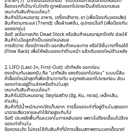
จำง่ายๆ ว่า "มาก่อนต้องไปก่อน" ระบบนี้คือการจัดลำดับให้สินค้า
ล็อตแรกที่เข้ามาในโกดัง ถูกหยิบออกไปขายเป็นลำดับแรกเสมอ
เหมาะกับสินค้าแบบไหน?:
สินค้ามีวันหมดอายุ: อาหาร, เครื่องสำอาง, ยา (เพื่อป้องกันของเสีย)
สินค้าตามกระแส (Trend): เสื้อผ้าแฟชั่น, อุปกรณ์ไอที (เพื่อป้องกัน
ของตกรุ่น)
ข้อดี: ลดโอกาสเกิด Dead Stock หรือสินค้าหมดอายุคาโกดัง ช่วยให้
สินค้าในมือลูกค้าเป็นของใหม่เสมอ
การจัดวาง: ต้องมีทางเข้า-ออกสินค้าคนละทาง หรือใช้ชั้นวางที่ไหลได้
(Flow Rack) เพื่อให้หยิบของเก่าด้านหน้า แล้วเติมของใหม่ด้านหลัง
2. LIFO (Last-In, First-Out): เข้าทีหลัง ออกก่อน
ตรงข้ามกันเลยครับ คือ "มาทีหลัง แซงคิวออกไปก่อน" ระบบนี้สิน
ค้าล็อตใหม่ล่าสุดที่เพิ่งเข้ามาวางทับ จะถูกหยิบออกไปขายก่อน ส่วน
ของเก่าจะอยู่ด้านล่างหรือด้านในสุด
เหมาะกับสินค้าแบบไหน?:
สินค้าไม่มีวันหมดอายุ: วัสดุก่อสร้าง (อิฐ, หิน, ทราย), เหล็กเส้น,
ถ่านหิน
สินค้าที่มีน้ำหนักมาก/จัดเก็บยาก: การรื้อของเก่าที่อยู่ด้านในสุดออก
มาอาจเสียเวลาและค่าใช้จ่ายสูงเกินไป
ข้อดี: ประหยัดพื้นที่และเวลาในการหยิบของ เพราะไม่ต้องเอื้อมไปล้วง
ของเก่าด้านใน
ข้อควรระวัง: ไม่ควรใช้กับสินค้าที่มีการเสื่อมสภาพตามเวลาเด็ดขาด!