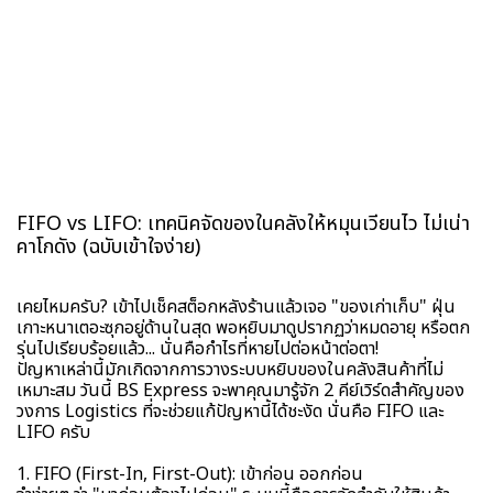
FIFO vs LIFO: เทคนิคจัดของในคลังให้หมุนเวียนไว ไม่เน่า
คาโกดัง (ฉบับเข้าใจง่าย)
เคยไหมครับ? เข้าไปเช็คสต็อกหลังร้านแล้วเจอ "ของเก่าเก็บ" ฝุ่น
เกาะหนาเตอะซุกอยู่ด้านในสุด พอหยิบมาดูปรากฏว่าหมดอายุ หรือตก
รุ่นไปเรียบร้อยแล้ว... นั่นคือกำไรที่หายไปต่อหน้าต่อตา!
ปัญหาเหล่านี้มักเกิดจากการวางระบบหยิบของในคลังสินค้าที่ไม่
เหมาะสม วันนี้ BS Express จะพาคุณมารู้จัก 2 คีย์เวิร์ดสำคัญของ
วงการ Logistics ที่จะช่วยแก้ปัญหานี้ได้ชะงัด นั่นคือ FIFO และ
LIFO ครับ
1. FIFO (First-In, First-Out): เข้าก่อน ออกก่อน