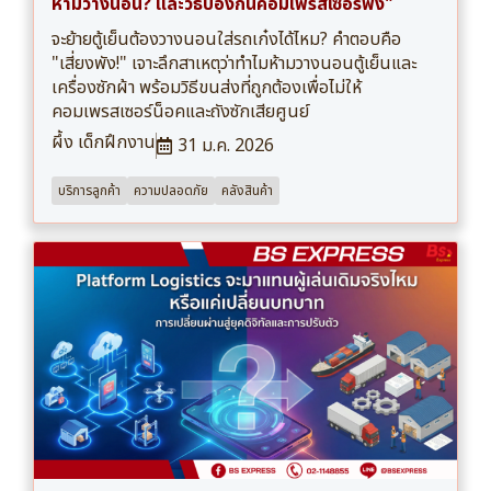
ห้ามวางนอน? และวิธีป้องกันคอมเพรสเซอร์พัง"
จะย้ายตู้เย็นต้องวางนอนใส่รถเก๋งได้ไหม? คำตอบคือ
"เสี่ยงพัง!" เจาะลึกสาเหตุว่าทำไมห้ามวางนอนตู้เย็นและ
เครื่องซักผ้า พร้อมวิธีขนส่งที่ถูกต้องเพื่อไม่ให้
คอมเพรสเซอร์น็อคและถังซักเสียศูนย์
ผึ้ง เด็กฝึกงาน
31 ม.ค. 2026
บริการลูกค้า
ความปลอดภัย
คลังสินค้า