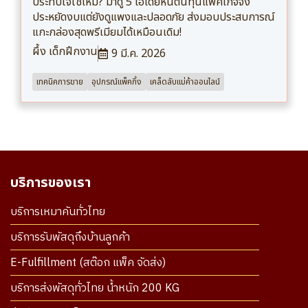
ประทับใจใช่ไหม? มาดู 5 ไอเดียหั่นต้นทุนแพ็คเกจจิ้ง
ประหยัดงบแต่ยังดูแพงและปลอดภัย ส่งมอบประสบการณ์
แกะกล่องสุดพรีเมียมได้เหมือนเดิม!
ผึ้ง เด็กฝึกงาน
9 มี.ค. 2026
เทคนิคการขาย
อุปกรณ์แพ็คกิ้ง
เคล็ดลับแม่ค้าออนไลน์
บริการของเรา
บริการเหมาคันทั่วไทย
บริการรับพัสดุถึงบ้านลูกค้า
E-Fulfillment (สต๊อก แพ็ค จัดส่ง)
บริการส่งพัสดุทั่วไทย น้ำหนัก 200 KG