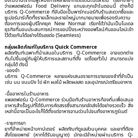
ซึ่งในบ้านเราก็มีผู้ให้บริการหลายเจ้าที่โดดเด่นในตลาดนี้ เรียกง่ายๆ
ว่าแพลตฟอร์ม Food Delivery แทบจะทุกเจ้าในตอนนี้ ต่างก็มี
บริการ Q-Commerce ที่จับมือเป็นพาร์ทเนอร์กับร้านสะดวกซื้อและ
ซูเปอร์มาร์เก็ตทั้งรายเล็กและรายใหญ่มากมายมายเพื่อรองรับความ
ต้องการของผู้บริโภคยุค New Normal เรียกได้ว่ามันเป็นโมเดล
ธุรกิจที่มอบประสบการณ์การชอปปิ้งระหว่างออฟไลน์กับออนไลน์เข้า
ไว้ด้วยกันได้อย่างไร้รอยต่อ (Seamless)
กลุ่มผลิตภัณฑ์ในบริการ Quick Commerce
ผลิตภัณฑ์เฉพาะที่นำเสนอในบริการ Q-Commerce อาจแตกต่าง
กันไปขึ้นอยู่กับผู้ให้บริการและสถานที่ตั้ง แต่โดยทั่วไป สามารถแบ่ง
กลุ่มได้ ดังนี้
-ของชำ
บริการ Q-Commerce หลายแห่งเสนอรายการขายของชำที่จำเป็น
เช่น นม ขนมปัง ไข่ ผัก ผลไม้ ผลิตผลสด และอุปกรณ์เตรียมอาหาร
-มื้ออาหารในร้านอาหาร
แพลตฟอร์ม Q-Commerce ร่วมมือกับร้านอาหารท้องถิ่นเพื่อเสนอ
อาหารสำเร็จรูปที่ได้รับการคัดสรรซึ่งสามารถจัดส่งได้อย่างรวดเร็ว สิ่ง
เหล่านี้อาจเป็นอะไรก็ได้ตั้งแต่อาหารจานด่วนไปจนถึงอาหารกูร์เมต์
-รายการยา
ยาที่จำหน่ายหน้าเคาน์เตอร์ ผลิตภัณฑ์ดูแลส่วนบุคคล และยาที่ต้อง
สั่งโดยแพทย์ (หากได้รับอนุญาต) มักจะมีจำหน่ายผ่านบริการ Q-