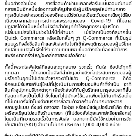
ขึ้นอย่างต่อเนื่อง การซื้อสินค้าผ่านแพลตฟอร์มแบบออนดีมานด์
กลายเป็นอีกหนึ่งช่องทางสำคัญสำหรับผู้บริโภคยุคใหม่ท่ามกลาง
การเติบโตอย่างรวดเร็วของอีคอมเมิร์ซในเอเชียตะวันออกเฉียงใต้สืบ
เนื่องมาจากสถานการณ์การแพร่ระบาดของ Covid-19 ที่ไม่อาจ
ปฏิเสธได้ว่าเป็นหนึ่งในปัจจัยสำคัญที่ทำให้พฤติกรรมผู้บริโภค
เปลี่ยนแปลงไปในช่วงไม่กี่ปีที่ผ่านมา เมื่อโลกเป็นดิจิทัลมากขึ้น
Quick Commerce หรือเรียกสั้นๆ ว่า Q-Commerce ที่เป็นรูป
แบบธุรกิจสั่งซื้อสินค้าและจัดส่งทันใจที่เข้าใจพฤติกรรมของผู้บริโภค
ที่เปลี่ยนแปลงไปจึงได้รับความนิยมเพิ่มขึ้นอย่างต่อเนื่องแม้ว่าการ
แพร่ระบาดครั้งใหญ่จะคลี่คลายลงแล้วก็ตาม
ทั้งนีั้เพราะไลฟ์สไตล์ที่แสนสะดวกสบาย รวดเร็ว ทันใจ ช้อปได้ทุกที่
ทุกเวลา ได้กลายเป็นสิ่งที่สำคัญอย่างยิ่งต่อประสบการณ์ของผู้
บริโภคในยุคนี้ไปเสียแล้วหากจะว่าไปแล้ว Q-Commerce ก็คือ
อีคอมเมิร์ซสายพันธุ์ใหม่ที่มุ่งเน้นในการส่งมอบสินค้าที่จำเป็น อาทิ
สินค้าอุปโภคบริโภคต่างๆ เพื่อจัดส่งให้กับผู้บริโภคในกรอบเวลาที่สั้น
ที่สุดเท่าที่จะเป็นไปได้ ซึ่งโดยทั่วไปมักจะใช้เวลาเพียงไม่กี่นาทีหรือเต็ม
ที่ไม่เกินครึ่งชั่วโมงด้วยบริการซื้อสินค้าจากร้านค้ามากมายหลาก
หลายรูปแบบ ตั้งแต่ ตลาดสด โชห่วย หรือแม้แต่ซูเปอร์มาร์เก็ต ร้าน
เครื่องเขียนไปจนถึงร้านขายยา (ที่ไม่ต้องสั่งโดยแพทย์หรือเภสัชกร)
โดยเน้นที่ความรวดเร็วในการจัดส่ง นอกจากนี้ยังใช้หน่วยในการจัด
เก็บสินค้า (SKU) จำนวนไม่มาก ประมาณ 1,000-4,000 หน่วย