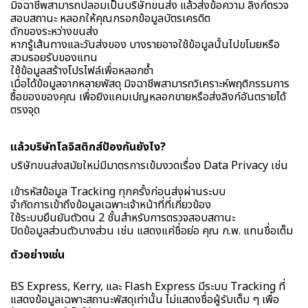
มิจฉาชีพสามารถปลอมเป็นบริษัทขนส่ง แล้วส่งข้อความ ลิงก์ตรวจ
สอบสถานะ หลอกให้คุณกรอกข้อมูลบัตรเครดิต
ดักของระหว่างขนส่ง
หากรู้เส้นทางและวันส่งของ บางรายอาจใช้ข้อมูลนั้นไปขโมยหรือ
สวมรอยรับของแทน
ใช้ข้อมูลสร้างโปรไฟล์เพื่อหลอกซ้ำ
เมื่อได้ข้อมูลจากหลายพัสดุ มิจฉาชีพสามารถวิเคราะห์พฤติกรรมการ
ซื้อของของคุณ เพื่อยิงแคมเปญหลอกขายหรือส่งลิงก์อันตรายได้
ตรงจุด
แล้วบริษัทโลจิสติกส์ป้องกันยังไง?
บริษัทขนส่งสมัยใหม่มีมาตรการเข้มงวดเรื่อง Data Privacy เช่น
เข้ารหัสข้อมูล Tracking ทุกครั้งก่อนส่งผ่านระบบ
จำกัดการเข้าถึงข้อมูลเฉพาะเจ้าหน้าที่ที่เกี่ยวข้อง
ใช้ระบบยืนยันตัวตน 2 ชั้นสำหรับการตรวจสอบสถานะ
ปิดข้อมูลส่วนตัวบางส่วน เช่น แสดงแค่ชื่อย่อ คุณ ก.พ. แทนชื่อเต็ม
ตัวอย่างเช่น
BS Express, Kerry, และ Flash Express มีระบบ Tracking ที่
แสดงข้อมูลเฉพาะสถานะพัสดุเท่านั้น ไม่แสดงชื่อผู้รับเต็ม ๆ เพื่อ