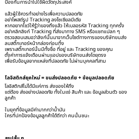
ป้องกันการนำไปใช้ผิดวัตถุประสงค์
แล้วผู้ใช้ควรทำอย่างไรเพื่อความปลอดภัย
อย่าโพสต์รูป Tracking ลงโซเชียลมีเดีย
หากอยากโชว์ให้รู้ว่าของถึงแล้ว ให้เบลอรหัส Tracking ทุกครั้ง
อย่าคลิกลิงก์ Tracking ที่ส่งมาทาง SMS หรือแชทแปลก ๆ
ตรวจสอบเสมอว่าลิงก์นั้นมาจากเว็บไซต์ทางการของบริษัทขนส่ง
ลบสติ๊กเกอร์หน้ากล่องก่อนทิ้ง
เพราะสติ๊กเกอร์นั้นมีทั้งชื่อ ที่อยู่ และ Tracking ของคุณ
ตั้งค่าการแจ้งเตือนผ่านแอปของบริษัทขนส่งโดยตรง
เพื่อรับข้อมูลจากแหล่งที่ปลอดภัย ไม่ผ่านบุคคลที่สาม
โลจิสติกส์ยุคใหม่ = ขนส่งปลอดภัย + ข้อมูลปลอดภัย
โลจิสติกส์ไม่ได้มีแค่การ ส่งของให้ถึง
แต่ต้อง ส่งอย่างปลอดภัย ทั้งในแง่ สินค้า และ ข้อมูลส่วนตัว ของ
ลูกค้า
ในยุคที่ข้อมูลมีค่ามากกว่าน้ำมัน
ใครที่ปกป้องข้อมูลลูกค้าได้ดีกว่า คนนั้นชนะ
สรุปสั้น ๆ