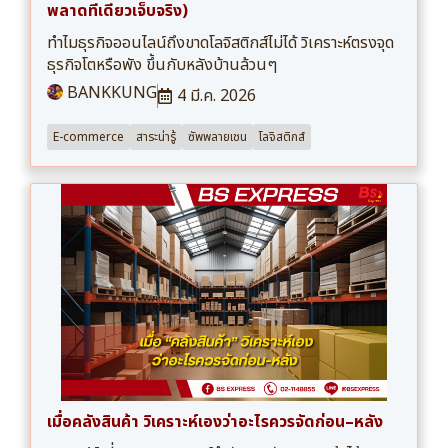
พลาดทีเดียวเจ็บจริง)
ทำไมธุรกิจออนไลน์ถึงขาดโลจิสติกส์ไม่ได้ วิเคราะห์ตรงจุด
ธุรกิจโตหรือพัง ขึ้นกับหลังบ้านล้วนๆ
BANKKUNG
4 มี.ค. 2026
E-commerce
สาระน่ารู้
ซัพพลายเชน
โลจิสติกส์
เมื่อคลังสินค้า วิเคราะห์เองว่าอะไรควรจัดก่อน–หลัง