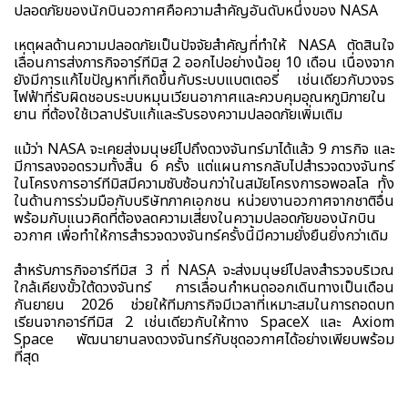
ปลอดภัยของนักบินอวกาศคือความสำคัญอันดับหนึ่งของ NASA
เหตุผลด้านความปลอดภัยเป็นปัจจัยสำคัญที่ทำให้ NASA ตัดสินใจ
เลื่อนการส่งภารกิจอาร์ทีมิส 2 ออกไปอย่างน้อย 10 เดือน เนื่องจาก
ยังมีการแก้ไขปัญหาที่เกิดขึ้นกับระบบแบตเตอรี่ เช่นเดียวกับวงจร
ไฟฟ้าที่รับผิดชอบระบบหมุนเวียนอากาศและควบคุมอุณหภูมิภายใน
ยาน ที่ต้องใช้เวลาปรับแก้และรับรองความปลอดภัยเพิ่มเติม
แม้ว่า NASA จะเคยส่งมนุษย์ไปถึงดวงจันทร์มาได้แล้ว 9 ภารกิจ และ
มีการลงจอดรวมทั้งสิ้น 6 ครั้ง แต่แผนการกลับไปสำรวจดวงจันทร์
ในโครงการอาร์ทีมิสมีความซับซ้อนกว่าในสมัยโครงการอพอลโล ทั้ง
ในด้านการร่วมมือกับบริษัทภาคเอกชน หน่วยงานอวกาศจากชาติอื่น
พร้อมกับแนวคิดที่ต้องลดความเสี่ยงในความปลอดภัยของนักบิน
อวกาศ เพื่อทำให้การสำรวจดวงจันทร์ครั้งนี้มีความยั่งยืนยิ่งกว่าเดิม
สำหรับภารกิจอาร์ทีมิส 3 ที่ NASA จะส่งมนุษย์ไปลงสำรวจบริเวณ
ใกล้เคียงขั้วใต้ดวงจันทร์ การเลื่อนกำหนดออกเดินทางเป็นเดือน
กันยายน 2026 ช่วยให้ทีมภารกิจมีเวลาที่เหมาะสมในการถอดบท
เรียนจากอาร์ทีมิส 2 เช่นเดียวกับให้ทาง SpaceX และ Axiom
Space พัฒนายานลงดวงจันทร์กับชุดอวกาศได้อย่างเพียบพร้อม
ที่สุด