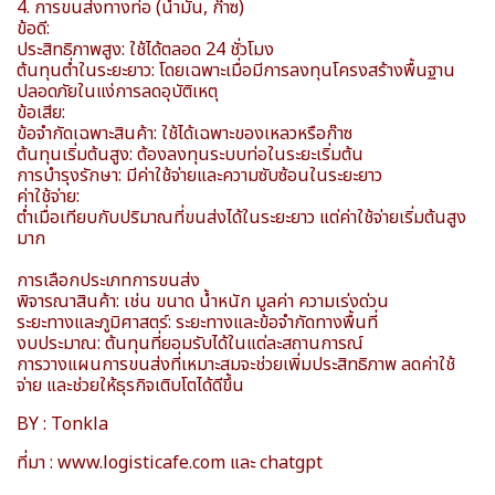
4. การขนส่งทางท่อ (น้ำมัน, ก๊าซ)
ข้อดี:
ประสิทธิภาพสูง: ใช้ได้ตลอด 24 ชั่วโมง
ต้นทุนต่ำในระยะยาว: โดยเฉพาะเมื่อมีการลงทุนโครงสร้างพื้นฐาน
ปลอดภัยในแง่การลดอุบัติเหตุ
ข้อเสีย:
ข้อจำกัดเฉพาะสินค้า: ใช้ได้เฉพาะของเหลวหรือก๊าซ
ต้นทุนเริ่มต้นสูง: ต้องลงทุนระบบท่อในระยะเริ่มต้น
การบำรุงรักษา: มีค่าใช้จ่ายและความซับซ้อนในระยะยาว
ค่าใช้จ่าย:
ต่ำเมื่อเทียบกับปริมาณที่ขนส่งได้ในระยะยาว แต่ค่าใช้จ่ายเริ่มต้นสูง
มาก
การเลือกประเภทการขนส่ง
พิจารณาสินค้า: เช่น ขนาด น้ำหนัก มูลค่า ความเร่งด่วน
ระยะทางและภูมิศาสตร์: ระยะทางและข้อจำกัดทางพื้นที่
งบประมาณ: ต้นทุนที่ยอมรับได้ในแต่ละสถานการณ์
การวางแผนการขนส่งที่เหมาะสมจะช่วยเพิ่มประสิทธิภาพ ลดค่าใช้
จ่าย และช่วยให้ธุรกิจเติบโตได้ดีขึ้น
BY : Tonkla
ที่มา :
www.logisticafe.com
และ chatgpt