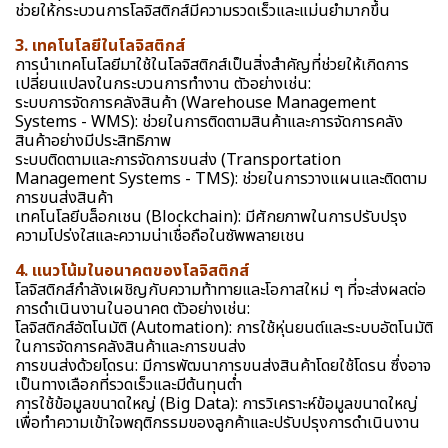
ช่วยให้กระบวนการโลจิสติกส์มีความรวดเร็วและแม่นยำมากขึ้น
3. เทคโนโลยีในโลจิสติกส์
การนำเทคโนโลยีมาใช้ในโลจิสติกส์เป็นสิ่งสำคัญที่ช่วยให้เกิดการ
เปลี่ยนแปลงในกระบวนการทำงาน ตัวอย่างเช่น:
ระบบการจัดการคลังสินค้า (Warehouse Management
Systems - WMS): ช่วยในการติดตามสินค้าและการจัดการคลัง
สินค้าอย่างมีประสิทธิภาพ
ระบบติดตามและการจัดการขนส่ง (Transportation
Management Systems - TMS): ช่วยในการวางแผนและติดตาม
การขนส่งสินค้า
เทคโนโลยีบล็อกเชน (Blockchain): มีศักยภาพในการปรับปรุง
ความโปร่งใสและความน่าเชื่อถือในซัพพลายเชน
4. แนวโน้มในอนาคตของโลจิสติกส์
โลจิสติกส์กำลังเผชิญกับความท้าทายและโอกาสใหม่ ๆ ที่จะส่งผลต่อ
การดำเนินงานในอนาคต ตัวอย่างเช่น:
โลจิสติกส์อัตโนมัติ (Automation): การใช้หุ่นยนต์และระบบอัตโนมัติ
ในการจัดการคลังสินค้าและการขนส่ง
การขนส่งด้วยโดรน: มีการพัฒนาการขนส่งสินค้าโดยใช้โดรน ซึ่งอาจ
เป็นทางเลือกที่รวดเร็วและมีต้นทุนต่ำ
การใช้ข้อมูลขนาดใหญ่ (Big Data): การวิเคราะห์ข้อมูลขนาดใหญ่
เพื่อทำความเข้าใจพฤติกรรมของลูกค้าและปรับปรุงการดำเนินงาน