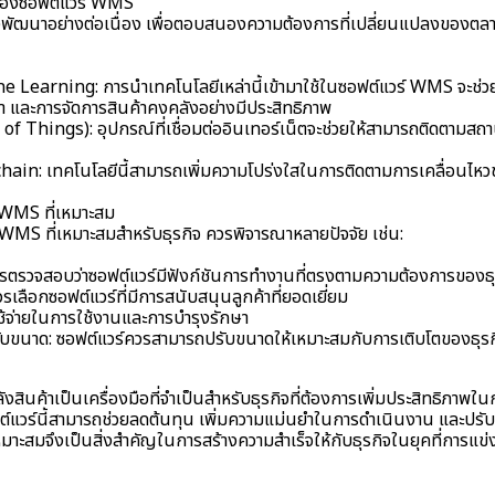
ของซอฟต์แวร์ WMS
พัฒนาอย่างต่อเนื่อง เพื่อตอบสนองความต้องการที่เปลี่ยนแปลงของตล
ne Learning: การนำเทคโนโลยีเหล่านี้เข้ามาใช้ในซอฟต์แวร์ WMS จะช
 และการจัดการสินค้าคงคลังอย่างมีประสิทธิภาพ
of Things): อุปกรณ์ที่เชื่อมต่ออินเทอร์เน็ตจะช่วยให้สามารถติดตามสถ
chain: เทคโนโลยีนี้สามารถเพิ่มความโปร่งใสในการติดตามการเคลื่อนไห
 WMS ที่เหมาะสม
WMS ที่เหมาะสมสำหรับธุรกิจ ควรพิจารณาหลายปัจจัย เช่น:
รตรวจสอบว่าซอฟต์แวร์มีฟังก์ชันการทำงานที่ตรงตามความต้องการของธุร
รเลือกซอฟต์แวร์ที่มีการสนับสนุนลูกค้าที่ยอดเยี่ยม
าใช้จ่ายในการใช้งานและการบำรุงรักษา
ขนาด: ซอฟต์แวร์ควรสามารถปรับขนาดให้เหมาะสมกับการเติบโตของธุรก
งสินค้าเป็นเครื่องมือที่จำเป็นสำหรับธุรกิจที่ต้องการเพิ่มประสิทธิภาพใน
์แวร์นี้สามารถช่วยลดต้นทุน เพิ่มความแม่นยำในการดำเนินงาน และปรับ
หมาะสมจึงเป็นสิ่งสำคัญในการสร้างความสำเร็จให้กับธุรกิจในยุคที่การแข่งข