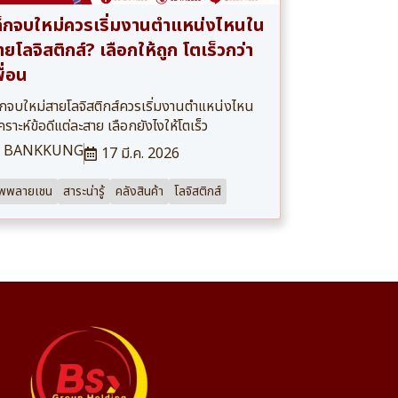
ด็กจบใหม่ควรเริ่มงานตำแหน่งไหนใน
ยโลจิสติกส์? เลือกให้ถูก โตเร็วกว่า
ื่อน
็กจบใหม่สายโลจิสติกส์ควรเริ่มงานตำแหน่งไหน
เคราะห์ข้อดีแต่ละสาย เลือกยังไงให้โตเร็ว
BANKKUNG
17 มี.ค. 2026
ัพพลายเชน
สาระน่ารู้
คลังสินค้า
โลจิสติกส์