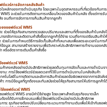
คัญของซอฟต์แวร์การจัดการคลัง
หัวใจหลักของการดำเนินธุรกิจ โดยเฉพาะในอุตสาหกรรมที่เกี่ยวข้องกับกา
ร์ WMS จะช่วยในการติดตามการเคลื่อนไหวของสินค้าในคลัง ตั้งแต่การรับส
ัดส่ง จนถึงการจัดการการคืนสินค้าจากลูกค้า
านของซอฟต์แวร์ WMS
ง: ช่วยให้ธุรกิจสามารถตรวจสอบปริมาณและสถานที่ตั้งของสินค้าในคลังไ
สามารถจัดการและติดตามคำสั่งซื้อจากลูกค้าได้ง่าย รวมถึงการเตรียมสินค้าใ
 ช่วยในการกำหนดวิธีการจัดเก็บสินค้าที่เหมาะสมเพื่อลดระยะเวลาในการ
ข้อมูล: สามารถสร้างรายงานเพื่อวิเคราะ
ห์ประสิทธิภาพการทำงานของคลังสิ
า หรืออัตราการเติมเต็มคำสั่งซื้อ
ช้ซอฟต์แวร์ WMS
ินค้าคงคลังอย่างมีประสิทธิภาพช่วยลดต้นทุนการจัดเก็บและการดำเนินง
ำงาน: การใช้ซอฟต์แวร์ช่วยลดเวลาที่ใช้ในการดำเนินงานในคลังสินค้า
้เทคโนโลยีในการติดตามและจัดการสินค้าช่วยลดข้อผิดพลาดจากการจัดส่
า: การมีข้อมูลที่ถูกต้องและทันสมัยช่วยให้ธุรกิจสามารถให้บริการลูกค้าได้ดี
รใช้ซอฟต์แวร์ WMS
นซอฟต์แวร์ WMS อาจมีค่าใช้จ่ายสูง โดยเฉพาะสำหรับธุรกิจขนาดเล็ก
้องได้รับการฝึกอบรมเพื่อใช้ซอฟต์แวร์ใหม่อย่างมีประสิทธิภาพ
การ: ธุรกิจอาจต้องปรับเปลี่ยนกระบวนการทำงานเดิมเพื่อให้เข้ากับซอฟต์