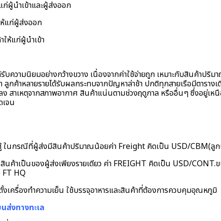
ก่ผู้นําเข้าและผู้ส่งออก
้แก่ผู้ส่งออก
ห้แก่ผู้นําเข้า
ับความนิยมอย่างกว้างขวาง เนื่องจากค่าใช้จ่ายถูก เหมาะกับสินค้าปริ
วลา ลูกค้าหลายรายได้รับผลกระทบจากปัญหาล่าช้า ปกติทุกสายเรือมีตารางเด
ง สาเหตุจากสภาพอากาศ สินค้าแน่นตามช่วงฤดูกาล หรืออื่นๆ ซึ่งอยู่เหนื
ชัดเจน
ตู้ ในกรณีที่ผู้ส่งมีสินค้าปริมาณน้อยค่า Freight คิดเป็น USD/CBM(ลู
 สินค้าเป็นของผู้ส่งเพียงรายเดียว ค่า FREIGHT คิดเป็น USD/CONT.ข
0 FT HQ
ดตั้งเครื่องทำความเย็น ใช้บรรจุอาหารและสินค้าที่ต้องการควบคุมอุณหภูมิ
นส่งทางทะเล