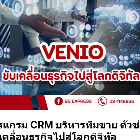
รแกรม CRM บริหารทีมขาย ตัวช
คลื่อนธุรกิจไปสู่โลกดิจิทัล