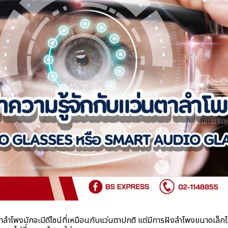
ตาลำโพงมักจะมีดีไซน์ที่เหมือนกับแว่นตาปกติ แต่มีการฝังลำโพงขนาดเล็กไ