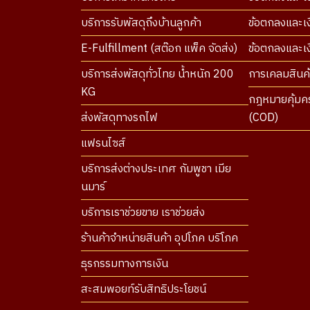
บริการรับพัสดุถึงบ้านลูกค้า
ข้อตกลงและเง
E-Fulfillment (สต๊อก แพ็ค จัดส่ง)
ข้อตกลงและเงื
บริการส่งพัสดุทั่วไทย น้ำหนัก 200
การเคลมสินค้
KG
กฎหมายคุ้มคร
ส่งพัสดุทางรถไฟ
(COD)
แฟรนไซส์
บริการส่งต่างประเทศ กัมพูชา เมีย
นมาร์
บริการเราช่วยขาย เราช่วยส่ง
ร้านค้าจำหน่ายสินค้า อุปโภค บริโภค
ธุรกรรมทางการเงิน
สะสมพอยท์รับสิทธิประโยชน์