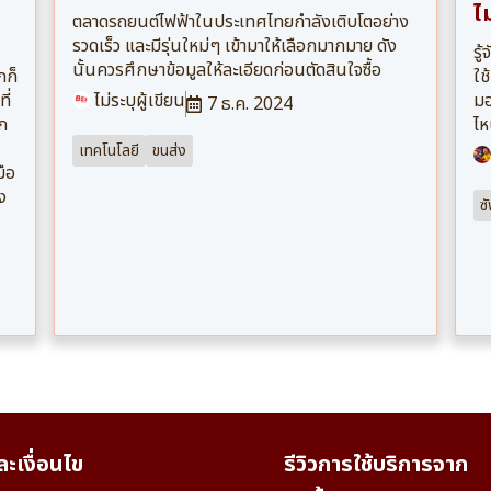
ไ
ตลาดรถยนต์ไฟฟ้าในประเทศไทยกำลังเติบโตอย่าง
รวดเร็ว และมีรุ่นใหม่ๆ เข้ามาให้เลือกมากมาย ดัง
รู
นั้นควรศึกษาข้อมูลให้ละเอียดก่อนตัดสินใจซื้อ
กก็
ใช
ี่
ไม่ระบุผู้เขียน
มอ
7 ธ.ค. 2024
ัก
ไ
เทคโนโลยี
ขนส่ง
มือ
ง
ซ
ะเงื่อนไข
รีวิวการใช้บริการจาก