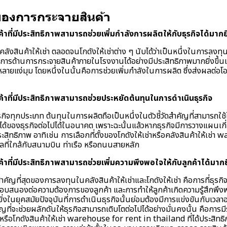
องการกระจายสินค้า
าที่มีประสิทธิภาพสามารถช่วยเพิ่มกำลังการผลิตให้กับธุรกิจได้มากยิ่
งสินค้าให้เช่า ตลอดจนโกดังให้เช่าต่าง ๆ นับได้ว่าเป็นหนึ่งในการลงทุนค
การด้านการกระจายสินค้าภายในโรงงานได้อย่างมีประสิทธิภาพมากยิ่งขึ้นเพ
หลายแง่มุม โดยหนึ่งในนั้นคือการช่วยเพิ่มกำลังในการผลิต ซึ่งส่งผลต่
้าที่มีประสิทธิภาพสามารถช่วยประหยัดต้นทุนในการดำเนินธุรกิจ
ิจทุกประเภท ต้นทุนในการผลิตถือเป็นหนึ่งในตัวชี้วัดสำคัญที่สามารถ
ได้ของธุรกิจต่อไปได้ในอนาคต เพราะฉะนั้นแล้วหากธุรกิจมีการวางแผนเกี
ระสิทธิภาพ อาทิเช่น การเลือกที่ตั้งของโกดังให้เช่าหรือคลังสินค้าให้เช่
เลที่ใกล้กับสนามบิน ท่าเรือ หรือถนนสายหลัก
าที่มีประสิทธิภาพสามารถช่วยเพิ่มความพึงพอใจให้กับลูกค้าได้มากยิ่
ำคัญที่สุดของการลงทุนในคลังสินค้าให้เช่าและโกดังให้เช่า คือการที่ธุร
ตอบสนองต่อความต้องการของลูกค้า และการทำให้ลูกค้าเกิดความรู้สึกพึงพ
ิ่งในยุคสมัยปัจจุบันที่การดำเนินธุรกิจนั้นย่อมต้องมีการแข่งขันกับเวลาอ
ญที่จะช่วยผลักดันให้ธุรกิจสามารถเติบโตต่อไปได้อย่างมั่นคงนั้น คือการ
าหรือโกดังสินค้าให้เช่า warehouse for rent in thailand ที่ได้ประสิทธ