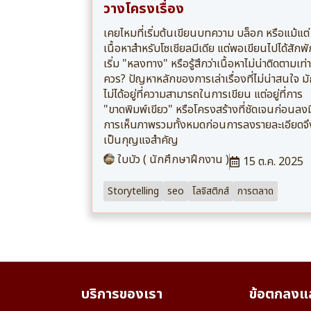
วางโครงเรื่อง
เคยไหมที่เริ่มต้นเขียนบทความ บล็อก หรือแม้แต่
เนื้อหาสำหรับโซเชียลมีเดีย แต่พอเขียนไปได้สักพั
เริ่ม "หลงทาง" หรือรู้สึกว่าเนื้อหาไม่น่าติดตามเท่าท
ควร? ปัญหาหลักของการเล่าเรื่องที่ไม่น่าสนใจ ม
ไม่ได้อยู่ที่ความสามารถในการเขียน แต่อยู่ที่การ
"ขาดพิมพ์เขียว" หรือโครงสร้างที่ชัดเจนก่อนลง
การเห็นภาพรวมทั้งหมดก่อนการลงรายละเอียดจึ
เป็นกุญแจสำคัญ
ใบบัว ( นักศึกษาฝึกงาน )
15 ต.ค. 2025
Storytelling
seo
โลจิสติกส์
การตลาด
บริการของเรา
ข้อตกลงแล