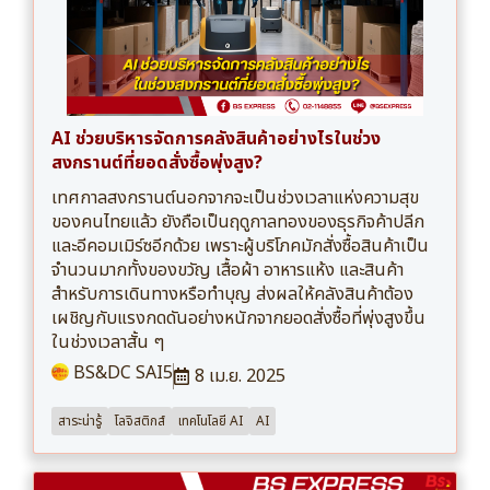
AI ช่วยบริหารจัดการคลังสินค้าอย่างไรในช่วง
สงกรานต์ที่ยอดสั่งซื้อพุ่งสูง?
เทศกาลสงกรานต์นอกจากจะเป็นช่วงเวลาแห่งความสุข
ของคนไทยแล้ว ยังถือเป็นฤดูกาลทองของธุรกิจค้าปลีก
และอีคอมเมิร์ซอีกด้วย เพราะผู้บริโภคมักสั่งซื้อสินค้าเป็น
จำนวนมากทั้งของขวัญ เสื้อผ้า อาหารแห้ง และสินค้า
สำหรับการเดินทางหรือทำบุญ ส่งผลให้คลังสินค้าต้อง
เผชิญกับแรงกดดันอย่างหนักจากยอดสั่งซื้อที่พุ่งสูงขึ้น
ในช่วงเวลาสั้น ๆ
BS&DC SAI5
8 เม.ย. 2025
สาระน่ารู้
โลจิสติกส์
เทคโนโลยี AI
AI