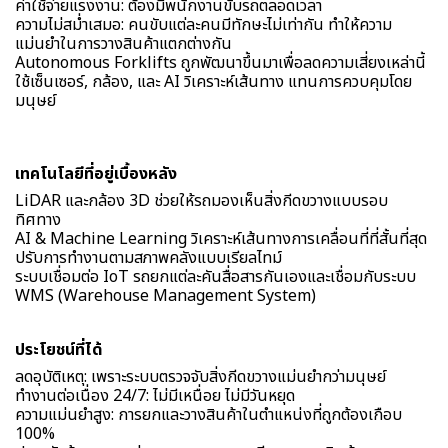
ค่าใช้จ่ายแรงงาน: ต้องมีพนักงานขับรถตลอดเวลา
ความไม่สม่ำเสมอ: คนขับแต่ละคนมีทักษะไม่เท่ากัน ทำให้ความ
แม่นยำในการวางสินค้าแตกต่างกัน
Autonomous Forklifts ถูกพัฒนาขึ้นมาเพื่อลดความเสี่ยงเหล่านี้
ใช้เซ็นเซอร์, กล้อง, และ AI วิเคราะห์เส้นทาง แทนการควบคุมโดย
มนุษย์
เทคโนโลยีที่อยู่เบื้องหลัง
LiDAR และกล้อง 3D ช่วยให้รถมองเห็นสิ่งกีดขวางแบบรอบ
ทิศทาง
AI & Machine Learning วิเคราะห์เส้นทางการเคลื่อนที่ที่สั้นที่สุด
ปรับการทำงานตามสภาพคลังแบบเรียลไทม์
ระบบเชื่อมต่อ IoT รถยกแต่ละคันสื่อสารกันเองและเชื่อมกับระบบ
WMS (Warehouse Management System)
ประโยชน์ที่ได้
ลดอุบัติเหตุ: เพราะระบบตรวจจับสิ่งกีดขวางแม่นยำกว่ามนุษย์
ทำงานต่อเนื่อง 24/7: ไม่มีเหนื่อย ไม่มีวันหยุด
ความแม่นยำสูง: การยกและวางสินค้าในตำแหน่งที่ถูกต้องเกือบ
100%