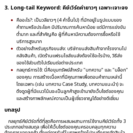
3. Long-tail Keyword: คีย์เวิร์ดคำยาวๆ เฉพาะเจาะจง
คืออะไร?: เป็นวลียาวๆ (4 คำขึ้นไป) ที่มักอยู่ในรูปแบบของ
คำถามหรือประโยค มีปริมาณการค้นหาน้อย แต่มีการแข่งขัน
ต่ำมาก และที่สำคัญคือ ผู้ที่ค้นหามีความต้องการซื้อหรือใช้
บริการสูงมาก
ตัวอย่างสำหรับธุรกิจขนส่ง: บริษัทขนส่งสินค้าจากโรงงานไป
คลังสินค้า, เปิดร้านแฟรนไชส์ขนส่งต้องใช้อะไรบ้าง, วิธีส่ง
ของใช้ส่วนตัวไปเรียนต่อต่างประเทศ
กลยุทธ์การใช้: นี่คือขุมทรัพย์สำหรับ "บทความ" และ "บล็อก"
ของคุณ การสร้างเนื้อหาที่มีคุณภาพเพื่อตอบคำถามเหล่านี้
โดยเฉพาะ (เช่น บทความ Case Study, บทความแนะนำ) จะ
ดึงดูดผู้ที่มีแนวโน้มจะเป็นลูกค้าสูงเข้ามายังเว็บไซต์ของคุณ
และสร้างภาพลักษณ์ความเป็นผู้เชี่ยวชาญได้อย่างดีเยี่ยม
บทสรุป
กลยุทธ์คีย์เวิร์ดที่ดีที่สุดคือการผสมผสานการใช้งานคีย์เวิร์ดทั้ง 3
ประเภทอย่างสมดุล เพื่อให้เว็บไซต์ของคุณครอบคลุมทุกความ
ต้องการของลูกค้า ตั้งแต่การรับรู้ในภาพกว้างไปจนถึงการตัดสินใจ