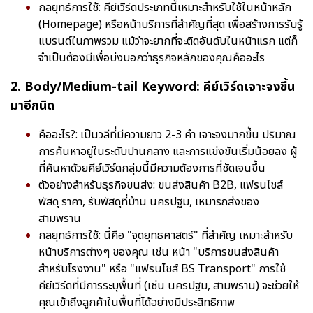
กลยุทธ์การใช้: คีย์เวิร์ดประเภทนี้เหมาะสำหรับใช้ในหน้าหลัก
(Homepage) หรือหน้าบริการที่สำคัญที่สุด เพื่อสร้างการรับรู้
แบรนด์ในภาพรวม แม้ว่าจะยากที่จะติดอันดับในหน้าแรก แต่ก็
จำเป็นต้องมีเพื่อบ่งบอกว่าธุรกิจหลักของคุณคืออะไร
2. Body/Medium-tail Keyword: คีย์เวิร์ดเจาะจงขึ้น
มาอีกนิด
คืออะไร?: เป็นวลีที่มีความยาว 2-3 คำ เจาะจงมากขึ้น ปริมาณ
การค้นหาอยู่ในระดับปานกลาง และการแข่งขันเริ่มน้อยลง ผู้
ที่ค้นหาด้วยคีย์เวิร์ดกลุ่มนี้มีความต้องการที่ชัดเจนขึ้น
ตัวอย่างสำหรับธุรกิจขนส่ง: ขนส่งสินค้า B2B, แฟรนไชส์
พัสดุ ราคา, รับพัสดุที่บ้าน นครปฐม, เหมารถส่งของ
สามพราน
กลยุทธ์การใช้: นี่คือ "จุดยุทธศาสตร์" ที่สำคัญ เหมาะสำหรับ
หน้าบริการต่างๆ ของคุณ เช่น หน้า "บริการขนส่งสินค้า
สำหรับโรงงาน" หรือ "แฟรนไชส์ BS Transport" การใช้
คีย์เวิร์ดที่มีการระบุพื้นที่ (เช่น นครปฐม, สามพราน) จะช่วยให้
คุณเข้าถึงลูกค้าในพื้นที่ได้อย่างมีประสิทธิภาพ