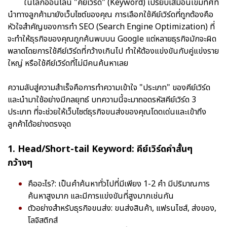
ในโลกออนไลน์ "คีย์เวิร์ด" (Keyword) เปรียบเสมือนเข็มทิศที่
นำทางลูกค้ามายังเว็บไซต์ของคุณ การเลือกใช้คีย์เวิร์ดที่ถูกต้องคือ
หัวใจสำคัญของการทำ SEO (Search Engine Optimization) ที่
จะทำให้ธุรกิจของคุณถูกค้นพบบน Google แต่หลายธุรกิจมักจะผิด
พลาดโดยการใช้คีย์เวิร์ดที่กว้างเกินไป ทำให้ต้องแข่งขันกับคู่แข่งราย
ใหญ่ หรือใช้คีย์เวิร์ดที่ไม่มีคนค้นหาเลย
ความลับสู่ความสำเร็จคือการทำความเข้าใจ "ประเภท" ของคีย์เวิร์ด
และนำมาใช้อย่างมีกลยุทธ์ บทความนี้จะมาถอดรหัสคีย์เวิร์ด 3
ประเภท ที่จะช่วยให้เว็บไซต์ธุรกิจขนส่งของคุณโดดเด่นและเข้าถึง
ลูกค้าได้อย่างตรงจุด
1. Head/Short-tail Keyword: คีย์เวิร์ดคำสั้นๆ
กว้างๆ
คืออะไร?: เป็นคำค้นหาทั่วไปที่มีเพียง 1-2 คำ มีปริมาณการ
ค้นหาสูงมาก และมีการแข่งขันที่สูงมากเช่นกัน
ตัวอย่างสำหรับธุรกิจขนส่ง: ขนส่งสินค้า, แฟรนไชส์, ส่งของ,
โลจิสติกส์