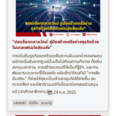
"ปลดล็อกตลาดใหม่: คู่มือสร้างเครือข่ายธุรกิจด้วย
โมเดลแฟรนไชส์ขนส่ง"
การเริ่มต้นธุรกิจของตัวเองคือความฝันของใครหลายคน
แต่การเริ่มต้นจากศูนย์นั้นเต็มไปด้วยความท้าทาย ทั้งเงิน
ลงทุนมหาศาล, การสร้างแบรนด์ให้เป็นที่รู้จัก, และการ
พัฒนาระบบงานที่ไร้รอยต่อ แต่จะดีกว่าไหมถ้ามี "ทางลัด
อัจฉริยะ" ที่ช่วยให้คุณเป็นเจ้าของธุรกิจได้ง่ายขึ้น ลด
ความเสี่ยง และมีพาร์ทเนอร์ที่แข็งแกร่งคอยสนับสนุน
หมี (นักศึกษาฝึกงาน)
24 ก.ค. 2025
คลังสินค้า
ตัวชี้วัด
สาระน่ารู้