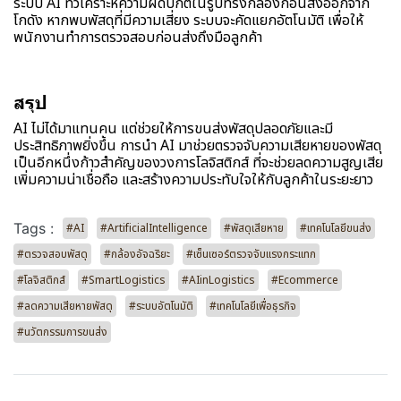
ระบบ AI ที่วิเคราะห์ความผิดปกติในรูปทรงกล่องก่อนส่งออกจาก
โกดัง หากพบพัสดุที่มีความเสี่ยง ระบบจะคัดแยกอัตโนมัติ เพื่อให้
พนักงานทำการตรวจสอบก่อนส่งถึงมือลูกค้า
สรุป
AI ไม่ได้มาแทนคน แต่ช่วยให้การขนส่งพัสดุปลอดภัยและมี
ประสิทธิภาพยิ่งขึ้น การนำ AI มาช่วยตรวจจับความเสียหายของพัสดุ
เป็นอีกหนึ่งก้าวสำคัญของวงการโลจิสติกส์ ที่จะช่วยลดความสูญเสีย
เพิ่มความน่าเชื่อถือ และสร้างความประทับใจให้กับลูกค้าในระยะยาว
Tags :
#AI
#ArtificialIntelligence
#พัสดุเสียหาย
#เทคโนโลยีขนส่ง
#ตรวจสอบพัสดุ
#กล้องอัจฉริยะ
#เซ็นเซอร์ตรวจจับแรงกระแทก
#โลจิสติกส์
#SmartLogistics
#AIinLogistics
#Ecommerce
#ลดความเสียหายพัสดุ
#ระบบอัตโนมัติ
#เทคโนโลยีเพื่อธุรกิจ
#นวัตกรรมการขนส่ง