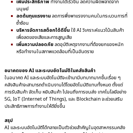
เพิ่มประสิทธิภาพ
ทำงานได้เร็วขึ้น ลดความผิดพลาดจาก
มนุษย์
ลดต้นทุนแรงงาน
ลดการพึ่งพาแรงงานคนในกระบวนการที่
ซ้ำซ้อน
บริหารจัดการสต็อกได้ดีขึ้น
ใช้ AI วิเคราะห์แนวโน้มสินค้า
เพื่อลดของเสียและการสูญเสีย
เพิ่มความปลอดภัย
ลดอุบัติเหตุจากงานที่ต้องยกของหนัก
หรือทำงานในสภาพแวดล้อมที่เป็นอันตราย
อนาคตของ AI และระบบอัตโนมัติในคลังสินค้า
ในอนาคต AI และระบบอัตโนมัติจะเข้ามามีบทบาทมากขึ้นเรื่อย ๆ
คลังสินค้าจะสามารถดำเนินงานได้โดยอัตโนมัติแทบทั้งหมด ตั้งแต่
การรับสินค้า จัดเก็บ หยิบสินค้า ไปจนถึงการขนส่ง เทคโนโลยีอย่าง
5G, IoT (Internet of Things), และ Blockchain จะช่วยเสริม
ประสิทธิภาพการทำงานให้ดียิ่งขึ้น
สรุป
AI และระบบอัตโนมัติได้กลายเป็นตัวช่วยสำคัญในอุตสาหกรรมคลัง