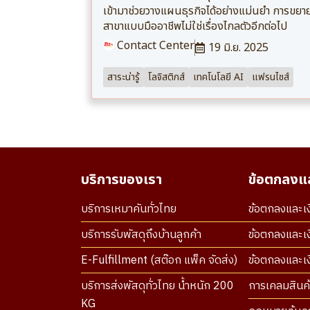
เข้ามาช่วยวางแผนธุรกิจได้อย่างแม่นยำ การขยา
สาขาแบบมืออาชีพไม่ใช่เรื่องไกลตัวอีกต่อไป
Contact Center
19 มิ.ย. 2025
สาระน่ารู้
โลจิสติกส์
เทคโนโลยี AI
แฟรนไชส์
บริการของเรา
ข้อตกลงแล
บริการเหมาคันทั่วไทย
ข้อตกลงและเง
บริการรับพัสดุถึงบ้านลูกค้า
ข้อตกลงและเง
E-Fulfillment (สต๊อก แพ็ค จัดส่ง)
ข้อตกลงและเงื
บริการส่งพัสดุทั่วไทย น้ำหนัก 200
การเคลมสินค้
KG