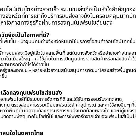
ออนไลน์เติบโตอย่างรวดเร็ว ระบบขนส่งถือเป็นหัวใจสำคัญของ
่างจังหวัดที่การเข้าถึงบริการขนส่งอาจยังไม่ครอบคลุมมากนัก 
องหาโอกาสทางธุรกิจผ่านการลงทุนในเฟรนไชส์ขนส่ง
ัดจึงเป็นโอกาสที่ดี?
เพิ่มขึ้น -
ปัจจุบันคนต่างจังหวัดหันมาใช้บริการซื้อสินค้าออนไลน์มากขึ้
น
าบริการขนส่งจะมีอยู่แล้วในหลายพื้นที่ แต่ในบางจังหวัดหรืออำเภอห่างไกลอาจ
กว่าในเมืองใหญ่ - ค่าใช้จ่ายในการเปิดศูนย์กระจายสินค้าหรือคลังสินค้าใน
รกิจสามารถทำกำไรได้ง่ายขึ้น
ครัฐและเอกชน - หลายหน่วยงานสนับสนุนการพัฒนาโครงสร้างพื้นฐานด้าน
ขึ้น
รเลือกลงทุนเฟรนไชส์ขนส่ง
ือกเฟรนไชส์ที่มีระบบการจัดการที่ดี และได้รับการยอมรับจากตลาด
งทุน ตรวจสอบค่าธรรมเนียมแฟรนไชส์ ค่าอุปกรณ์ และค่าใช้จ่ายอื่นๆ ที่เก
ษาว่าพื้นที่นั้นมีความต้องการบริการขนส่งมากน้อยเพียงใด และมีคู่แข่งร
ติดตามพัสดุ เทคโนโลยีที่ใช้ และการซัพพอร์ตจากเจ้าของเฟรนไชส์เป็นปัจ
่น่าสนใจในตลาดไทย