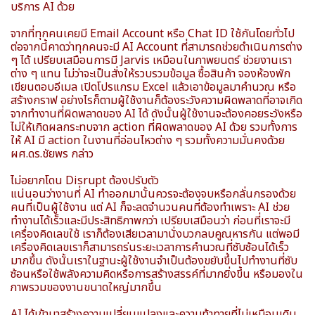
บริการ AI ด้วย
จากที่ทุกคนเคยมี Email Account หรือ Chat ID ใช้กันโดยทั่วไป
ต่อจากนี้คาดว่าทุกคนจะมี AI Account ที่สามารถช่วยดำเนินการต่าง
ๆ ได้ เปรียบเสมือนการมี Jarvis เหมือนในภาพยนตร์ ช่วยงานเรา
ต่าง ๆ แทน ไม่ว่าจะเป็นสั่งให้รวบรวมข้อมูล ซื้อสินค้า จองห้องพัก
เขียนตอบอีเมล เปิดโปรแกรม Excel แล้วเอาข้อมูลมาคำนวณ หรือ
สร้างกราฟ อย่างไรก็ตามผู้ใช้งานก็ต้องระวังความผิดพลาดที่อาจเกิด
จากทำงานที่ผิดพลาดของ AI ได้ ดังนั้นผู้ใช้งานจะต้องคอยระวังหรือ
ไม่ให้เกิดผลกระทบจาก action ที่ผิดพลาดของ AI ด้วย รวมทั้งการ
ให้ AI มี action ในงานที่อ่อนไหวต่าง ๆ รวมทั้งความมั่นคงด้วย
ผศ.ดร.ชัยพร กล่าว
ไม่อยากโดน Disrupt ต้องปรับตัว
แน่นอนว่างานที่ AI ทำออกมานั้นควรจะต้องจบหรือกลั่นกรองด้วย
คนที่เป็นผู้ใช้งาน แต่ AI ก็จะลดจำนวนคนที่ต้องทำเพราะ AI ช่วย
ทำงานได้เร็วและมีประสิทธิภาพกว่า เปรียบเสมือนว่า ก่อนที่เราจะมี
เครื่องคิดเลขใช้ เราก็ต้องเสียเวลามานั่งบวกลบคูณหารกัน แต่พอมี
เครื่องคิดเลขเราก็สามารถร่นระยะเวลาการคำนวณที่ซับซ้อนได้เร็ว
มากขึ้น ดังนั้นเราในฐานะผู้ใช้งานจำเป็นต้องขยับขึ้นไปทำงานที่ซับ
ซ้อนหรือใช้พลังความคิดหรือการสร้างสรรค์ที่มากยิ่งขึ้น หรือมองใน
ภาพรวมของงานขนาดใหญ่มากขึ้น
AI ได้เข้ามาสร้างความเปลี่ยนแปลงและความท้าทายที่ไม่เหมือนเดิม