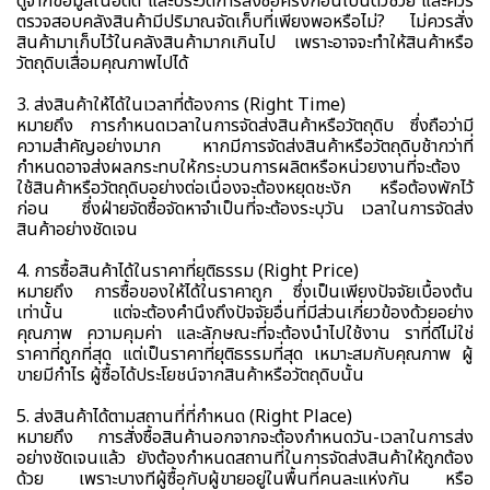
ดูจากข้อมูลในอดีต และประวัติการสั่งซื้อครั้งก่อนเป็นตัวช่วย และควร
ตรวจสอบคลังสินค้ามีปริมาณจัดเก็บที่เพียงพอหรือไม่? ไม่ควรสั่ง
สินค้ามาเก็บไว้ในคลังสินค้ามากเกินไป เพราะอาจจะทำให้สินค้าหรือ
วัตถุดิบเสื่อมคุณภาพไปได้
3. ส่งสินค้าให้ได้ในเวลาที่ต้องการ (Right Time)
หมายถึง การกำหนดเวลาในการจัดส่งสินค้าหรือวัตถุดิบ ซึ่งถือว่ามี
ความสำคัญอย่างมาก หากมีการจัดส่งสินค้าหรือวัตถุดิบช้ากว่าที่
กำหนดอาจส่งผลกระทบให้กระบวนการผลิตหรือหน่วยงานที่จะต้อง
ใช้สินค้าหรือวัตถุดิบอย่างต่อเนื่องจะต้องหยุดชะงัก หรือต้องพักไว้
ก่อน ซึ่งฝ่ายจัดซื้อจัดหาจำเป็นที่จะต้องระบุวัน เวลาในการจัดส่ง
สินค้าอย่างชัดเจน
4. การซื้อสินค้าได้ในราคาที่ยุติธรรม (Right Price)
หมายถึง การซื้อของให้ได้ในราคาถูก ซึ่งเป็นเพียงปัจจัยเบื้องต้น
เท่านั้น แต่จะต้องคำนึงถึงปัจจัยอื่นที่มีส่วนเกี่ยวข้องด้วยอย่าง
คุณภาพ ความคุมค่า และลักษณะที่จะต้องนำไปใช้งาน ราที่ดีไม่ใช่
ราคาที่ถูกที่สุด แต่เป็นราคาที่ยุติธรรมที่สุด เหมาะสมกับคุณภาพ ผู้
ขายมีกำไร ผู้ซื้อได้ประโยชน์จากสินค้าหรือวัตถุดิบนั้น
5. ส่งสินค้าได้ตามสถานที่ที่กำหนด (Right Place)
หมายถึง การสั่งซื้อสินค้านอกจากจะต้องกำหนดวัน-เวลาในการส่ง
อย่างชัดเจนแล้ว ยังต้องกำหนดสถานที่ในการจัดส่งสินค้าให้ถูกต้อง
ด้วย เพราะบางทีผู้ซื้อกับผู้ขายอยู่ในพื้นที่คนละแห่งกัน หรือ