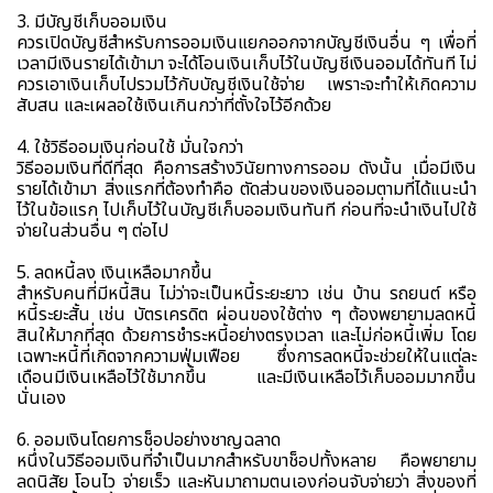
3. มีบัญชีเก็บออมเงิน
ควรเปิดบัญชีสำหรับการออมเงินแยกออกจากบัญชีเงินอื่น ๆ เพื่อที่
เวลามีเงินรายได้เข้ามา จะได้โอนเงินเก็บไว้ในบัญชีเงินออมได้ทันที ไม่
ควรเอาเงินเก็บไปรวมไว้กับบัญชีเงินใช้จ่าย เพราะจะทำให้เกิดความ
สับสน และเผลอใช้เงินเกินกว่าที่ตั้งใจไว้อีกด้วย
4. ใช้วิธีออมเงินก่อนใช้ มั่นใจกว่า
วิธีออมเงินที่ดีที่สุด คือการสร้างวินัยทางการออม ดังนั้น เมื่อมีเงิน
รายได้เข้ามา สิ่งแรกที่ต้องทำคือ ตัดส่วนของเงินออมตามที่ได้แนะนำ
ไว้ในข้อแรก ไปเก็บไว้ในบัญชีเก็บออมเงินทันที ก่อนที่จะนำเงินไปใช้
จ่ายในส่วนอื่น ๆ ต่อไป
5. ลดหนี้ลง เงินเหลือมากขึ้น
สำหรับคนที่มีหนี้สิน ไม่ว่าจะเป็นหนี้ระยะยาว เช่น บ้าน รถยนต์ หรือ
หนี้ระยะสั้น เช่น บัตรเครดิต ผ่อนของใช้ต่าง ๆ ต้องพยายามลดหนี้
สินให้มากที่สุด ด้วยการชำระหนี้อย่างตรงเวลา และไม่ก่อหนี้เพิ่ม โดย
เฉพาะหนี้ที่เกิดจากความฟุ่มเฟือย ซึ่งการลดหนี้จะช่วยให้ในแต่ละ
เดือนมีเงินเหลือไว้ใช้มากขึ้น และมีเงินเหลือไว้เก็บออมมากขึ้น
นั่นเอง
6. ออมเงินโดยการช็อปอย่างชาญฉลาด
หนึ่งในวิธีออมเงินที่จำเป็นมากสำหรับขาช็อปทั้งหลาย คือพยายาม
ลดนิสัย โอนไว จ่ายเร็ว และหันมาถามตนเองก่อนจับจ่ายว่า สิ่งของที่