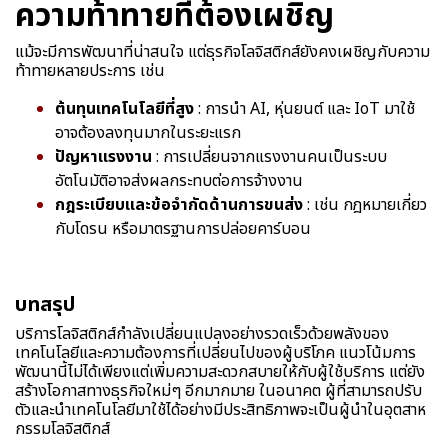
ความท้าทายที่ต้องเผชิญ
แม้จะมีการพัฒนาที่น่าสนใจ แต่ธุรกิจโลจิสติกส์ยังคงเผชิญกับความ
ท้าทายหลายประการ เช่น
ต้นทุนเทคโนโลยีที่สูง
: การนำ AI, หุ่นยนต์ และ IoT มาใช้
อาจต้องลงทุนมากในระยะแรก
ปัญหาแรงงาน
: การเปลี่ยนจากแรงงานคนเป็นระบบ
อัตโนมัติอาจส่งผลกระทบต่อการจ้างงาน
กฎระเบียบและข้อจำกัดด้านการขนส่ง
: เช่น กฎหมายเกี่ยว
กับโดรน หรือมาตรฐานการปล่อยคาร์บอน
บทสรุป
บริการโลจิสติกส์กำลังเปลี่ยนแปลงอย่างรวดเร็วด้วยพลังของ
เทคโนโลยีและความต้องการที่เปลี่ยนไปของผู้บริโภค แนวโน้มการ
พัฒนานี้ไม่ได้เพียงแต่เพิ่มความสะดวกสบายให้กับผู้ใช้บริการ แต่ยัง
สร้างโอกาสทางธุรกิจใหม่ๆ อีกมากมาย ในอนาคต ผู้ที่สามารถปรับ
ตัวและนำเทคโนโลยีมาใช้ได้อย่างมีประสิทธิภาพจะเป็นผู้นำในอุตสาห
กรรมโลจิสติกส์