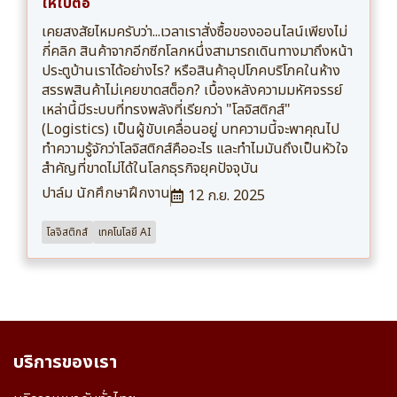
ให้ไปต่อ
เคยสงสัยไหมครับว่า...เวลาเราสั่งซื้อของออนไลน์เพียงไม่
กี่คลิก สินค้าจากอีกซีกโลกหนึ่งสามารถเดินทางมาถึงหน้า
ประตูบ้านเราได้อย่างไร? หรือสินค้าอุปโภคบริโภคในห้าง
สรรพสินค้าไม่เคยขาดสต็อก? เบื้องหลังความมหัศจรรย์
เหล่านี้มีระบบที่ทรงพลังที่เรียกว่า "โลจิสติกส์"
(Logistics) เป็นผู้ขับเคลื่อนอยู่ บทความนี้จะพาคุณไป
ทำความรู้จักว่าโลจิสติกส์คืออะไร และทำไมมันถึงเป็นหัวใจ
สำคัญที่ขาดไม่ได้ในโลกธุรกิจยุคปัจจุบัน
ปาล์ม นักศึกษาฝึกงาน
12 ก.ย. 2025
โลจิสติกส์
เทคโนโลยี AI
บริการของเรา