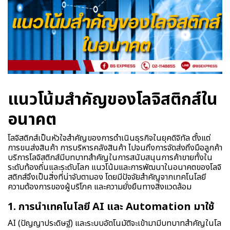
แนวโน้มสำคัญของโลจิสติกส์ใน
อนาคต
โลจิสติกส์เป็นหัวใจสำคัญของการดำเนินธุรกิจในยุคดิจิทัล ตั้งแต่
การขนส่งสินค้า การบริหารคลังสินค้า ไปจนถึงการจัดส่งถึงมือลูกค้า
บริการโลจิสติกส์มีบทบาทสำคัญในการสนับสนุนการค้าขายทั้งใน
ระดับท้องถิ่นและระดับโลก แนวโน้มและการพัฒนาในอนาคตของโลจิ
สติกส์จึงเป็นสิ่งที่น่าจับตามอง โดยมีปัจจัยสำคัญจากเทคโนโลยี
ความต้องการของผู้บริโภค และความยั่งยืนทางสิ่งแวดล้อม
1. การนำเทคโนโลยี AI และ Automation มาใช้
AI (ปัญญาประดิษฐ์) และระบบอัตโนมัติจะเข้ามามีบทบาทสำคัญในโล