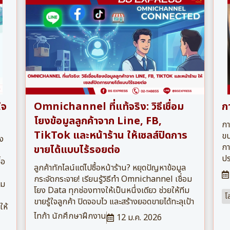
ใจ
Omnichannel ที่แท้จริง: วิธีเชื่อม
ก
โยงข้อมูลลูกค้าจาก Line, FB,
กา
TikTok และหน้าร้าน ให้เซลส์ปิดการ
ขน
ง
กา
ขายได้แบบไร้รอยต่อ
ปร
้อ
ลูกค้าทักไลน์แต่ไปซื้อหน้าร้าน? หยุดปัญหาข้อมูล
กระจัดกระจาย! เรียนรู้วิธีทำ Omnichannel เชื่อม
าม
โยง Data ทุกช่องทางให้เป็นหนึ่งเดียว ช่วยให้ทีม
โ
ขายรู้ใจลูกค้า ปิดจอบไว และสร้างยอดขายได้ทะลุเป้า
ให้
ไทก้า นักศึกษาฝึกงาน
12 ม.ค. 2026