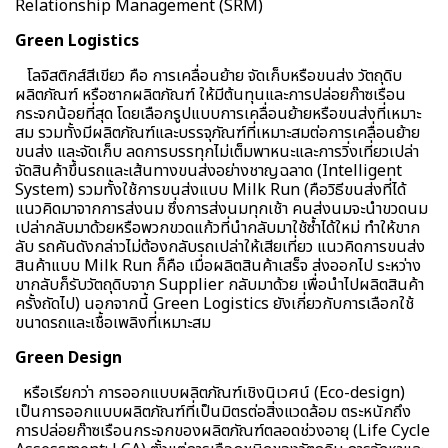
Relationship Management (SRM)
Green Logistics
โลจิสติกส์สีเขียว คือ การเคลื่อนย้าย จัดเก็บหรือขนส่ง วัตถุดิบ
ผลิตภัณฑ์ หรือซากผลิตภัณฑ์ ให้มีต้นทุนและการปล่อยก๊าซเรือน
กระจกน้อยที่สุด โดยเลือกรูปแบบการเคลื่อนย้ายหรือขนส่งที่เหมาะ
สม รวมทั้งมีผลิตภัณฑ์และบรรจุภัณฑ์ที่เหมาะสมต่อการเคลื่อนย้าย
ขนส่ง และจัดเก็บ ลดการบรรทุกไม่เต็มพาหนะและการวิ่งเที่ยวเปล่า
จัดสินค้าขึ้นรถและเส้นทางขนส่งอย่างชาญฉลาด (Intelligent
System) รวมทั้งใช้การขนส่งแบบ Milk Run (คือวิธีขนส่งที่ได้
แนวคิดมาจากการส่งนม ซึ่งการส่งนมทุกเช้า คนส่งนมจะนำขวดนม
เปล่ากลับมาด้วยหรือพวกขวดแก้วที่นำกลับมาใช้ซ้ำได้ใหม่ ทำให้ขาก
ลับ รถคันดังกล่าวไม่ต้องกลับรถเปล่าให้เสียเที่ยว แนวคิดการขนส่ง
สินค้าแบบ Milk Run ก็คือ เมื่อผลิตสินค้าเสร็จ ส่งออกไป ระหว่าง
ขากลับก็รับวัตถุดิบจาก Supplier กลับมาด้วย เพื่อนำไปผลิตสินค้า
ครั้งถัดไป) นอกจากนี้ Green Logistics ยังเกี่ยวกับการเลือกใช้
ขนาดรถและเชื้อเพลิงที่เหมาะสม
Green Design
หรือเรียกว่า การออกแบบผลิตภัณฑ์เชิงนิเวศน์ (Eco-design)
เป็นการออกแบบผลิตภัณฑ์ที่เป็นมิตรต่อสิ่งแวดล้อม ตระหนักถึง
การปล่อยก๊าซเรือนกระจกของผลิตภัณฑ์ตลอดช่วงอายุ (Life Cycle