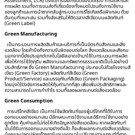
Assessment; LCA) ตั้งแต่การเลือกชนิดของวัตถุดิบ การจัดหาและ
การผลิต รวมทั้งการขนส่งที่เกี่ยวข้องทั้งหมดไปจนถึงการใช้งาน
ของลูกค้าและการนำซากกลับสู่กระบวนการรีไซเคิลหรือฝังกลบ ด้วย
ต้นทุนที่เหมาะสม รวมทั้งส่งเสริมให้ติดฉลากสีเขียวบนผลิตภัณฑ์
(Green Label)
Green Manufacturing
เป็นกระบวนการผลิตสินค้าและบริการที่เป็นมิตรกับสังคมและสิ่ง
แวดล้อม โดยคำนึงถึงความรับผิดชอบต่อโลก สิ่งแวดล้อมและสังคม
นอกจากนี้ยังประยุกต์เทคโนโลยีสะอาดเข้ามาใช้ในกระบวนการผลิต
เพื่อให้การใช้วัตถุดิบ พลังงานและทรัพยากรธรรมชาติเป็นไปอย่างมี
ประสิทธิภาพ ซึ่ง Green Manufacturing ประกอบไปด้วยโรงงานสี
เขียว (Green Factory) ผลิตภัณฑ์สีเขียว (Green
Product/Service) และบรรจุภัณฑ์สีเขียว (Green Packaging)
โดยมุ่งใช้ปัจจัยการผลิตให้คุ้มค่ามากที่สุด เพื่อเพิ่มประสิทธิภาพและ
ความสามารถในการทำกำไร รวมทั้งลดผลกระทบต่อสิ่งแวดล้อม
Green Consumption
การบริโภคสีเขียว เป็นการใช้ผลิตภัณฑ์ของผู้บริโภคที่ได้รับการ
ออกแบบอย่างเหมาะสม มีลักษณะการใช้งานและวิธีการใช้งานอย่าง
ถูกต้อง คุ้มค่าและไม่ก่อให้เกิดปัญหาต่อสิ่งแวดล้อม หากผลิตภัณฑ์
นั้นได้รับการออกแบบมาอย่างดีแล้ว ก็จะส่งผลกระทบต่อสิ่งแวดล้อม
น้อยและปลดปล่อยก๊าซคาร์บอนออกมาในปริมาณตามเกณฑ์ที่คาด