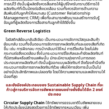
การณ์ไว้ ดังนั้นผู้ผลิตจึงควรสื่อสารให้ผู้บริโภครับทราบวิธีการใช้
ผลิตภัณฑ์ที่เป็นมิตรต่อสิ่งแวดล้อม รวมทั้งควรจัดการด้านความ
สัมพันธ์กับลูกค้าให้เหมาะสม (Customer Relationship
Management; CRM) เพื่อที่จะสามารถพัฒนาและสร้างการรับรู้
ข้อมูลที่ผู้ผลิตต้องการสื่อสารกับลูกค้าได้ดียิ่งขึ้น
Green Reverse Logistics
โลจิสติกส์ย้อนกลับสีเขียว เป็นกระบวนการจัดการวัสดุและสินค้า
ย้อนกลับ รวมทั้งขั้นตอนการจัดการซากผลิตภัณฑ์และของเสียที่เกิด
ขึ้น เช่น การฝังกลบ การนำกลับมาใช้ใหม่ การรีไซเคิล โดยไม่ส่ง
กระทบต่อสิ่งแวดล้อม ซึ่งในกระบวนการรีไซเคิลและกำจัดผลิตภัณฑ์
ที่มีสารพิษหรือสร้างมลพิษนั้น มักจะมีความยุ่งยากในการถอด
ประกอบซากผลิตภัณฑ์ ดังนั้นผู้ออกแบบผลิตภัณฑ์ จึงต้องคำนึงถึง
กระบวนการจัดการซากผลิตภัณฑ์ด้วย เพื่อให้การจัดการนั้นเป็นไป
อย่างมีประสิทธิภาพและปลอดภัย โดยใช้ความพยายามและพลังงานให้
น้อยที่สุด
และยังมีองค์ประกอบของ Sustainable Supply Chain ที่จะ
ก้าวสู่การบริการจัดการ
ซัพพลายเชนอย่างยั่งยืนได้อีก 2 องค์
ประกอบ
Circular Supply Chain
ใช้ทรัพยากรธรรมชาติในซัพพลายเชน
ให้เกิดประโยชน์สูงสุดด้วยการใช้ทรัพยากรหมุนเวียน เพิ่ม