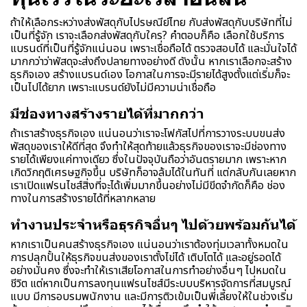
ถ้าให้เลือกระหว่างส่งพัสดุกับไปรษณีย์ไทย กับส่งพัสดุกับบริษัทที่ไม่
เป็นที่รู้จัก เราจะเลือกส่งพัสดุกับใคร? คำตอบก็คือ เลือกใช้บริการ
แบรนด์ที่เป็นที่รู้จักแน่นอน เพราะเชื่อถือได้ ตรวจสอบได้ และมั่นใจได้
มากกว่าว่าพัสดุจะส่งถึงปลายทางอย่างดี ดังนั้น หากเราเลือกจะสร้าง
ธุรกิจเอง สร้างแบรนด์เอง โอกาสในการจะมีรายได้สูงตั้งแต่เริ่มก็จะ
เป็นไปได้ยาก เพราะแบรนด์ยังไม่มีความน่าเชื่อถือ
มีช่องทางสร้างรายได้ที่มากกว่า
ถ้าเราสร้างธุรกิจเอง แน่นอนว่าเราจะโฟกัสไปที่การวางระบบขนส่ง
พัสดุของเราให้ดีที่สุด จึงทำให้สุดท้ายแล้วธุรกิจของเราจะมีช่องทาง
รายได้เพียงแค่ทางเดียว ซึ่งในปัจจุบันถือว่าอันตรายมาก เพราะหาก
เกิดวิกฤติเศรษฐกิจขึ้น บริษัทก็อาจล้มได้ในทันที่ แต่กลับกันเลยหาก
เราเปิดแฟรนไชส์สิ่งที่จะได้เพิ่มมากขึ้นอย่างไม่มีขีดจำกัดก็คือ ช่อง
ทางในการสร้างรายได้ที่หลากหลาย
ทำงานประจำหรือธุรกิจอื่นๆ ไปด้วยพร้อมกันได้
หากเราเป็นคนสร้างธุรกิจเอง แน่นอนว่าเราต้องทุ่มเวลาทั้งหมดใน
การปลุกปั้นให้ธุรกิจขนส่งของเราตั้งไข่ได้ เติบโตได้ และอยู่รอดได้
อย่างมั่นคง ซึ่งจะทำให้เราเสียโอกาสในการทำอย่างอื่นๆ ไปหมดใน
ชีวิต แต่หากเป็นการลงทุนแฟรนไชส์มีระบบบริหารจัดการที่สมบูรณ์
แบบ มีการอบรมพนักงาน และมีการติวเข้มเป็นพี่เลี้ยงให้ในช่วงเริ่ม