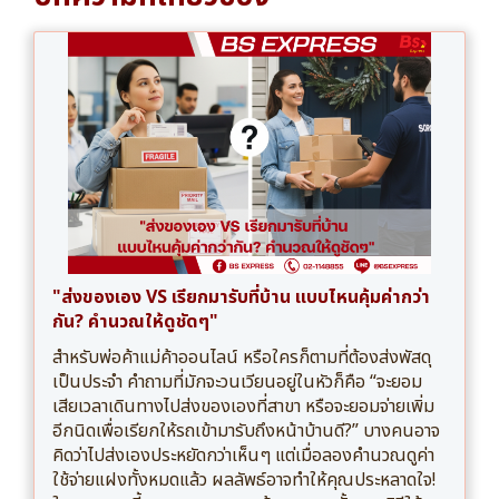
"ส่งของเอง VS เรียกมารับที่บ้าน แบบไหนคุ้มค่ากว่า
กัน? คำนวณให้ดูชัดๆ"
สำหรับพ่อค้าแม่ค้าออนไลน์ หรือใครก็ตามที่ต้องส่งพัสดุ
เป็นประจำ คำถามที่มักจะวนเวียนอยู่ในหัวก็คือ “จะยอม
เสียเวลาเดินทางไปส่งของเองที่สาขา หรือจะยอมจ่ายเพิ่ม
อีกนิดเพื่อเรียกให้รถเข้ามารับถึงหน้าบ้านดี?” บางคนอาจ
คิดว่าไปส่งเองประหยัดกว่าเห็นๆ แต่เมื่อลองคำนวณดูค่า
ใช้จ่ายแฝงทั้งหมดแล้ว ผลลัพธ์อาจทำให้คุณประหลาดใจ!