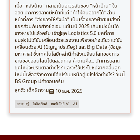
เมื่อ "หลังบ้าน" กลายเป็นอาวุธลับของ "หน้าบ้าน" ใน
อดีต นักการตลาดมีหน้าที่แค่ "ทำให้คนอยากได้" ส่วน
หน้าที่การ "ส่งของให้ถึงมือ" เป็นเรื่องของฝ่ายขนส่งที่
แยกส่วนกันอย่างชัดเจน แต่ในปี 2025 เส้นแบ่งนั้นได้
จางหายไปแล้วครับ เข้าสู่ยุค Logistics 5.0 ยุคที่การ
ขนส่งไม่ได้ขับเคลื่อนด้วยแรงงานเพียงอย่างเดียว แต่ขับ
เคลื่อนด้วย AI (ปัญญาประดิษฐ์) และ Big Data (ข้อมูล
มหาศาล) ซึ่งเทคโนโลยีเหล่านี้กำลังเปลี่ยนโลกของการ
ขายของออนไลน์ไปตลอดกาล คำถามคือ... นักการตลาด
ยุคใหม่จะปรับตัวอย่างไร? และจะใช้ประโยชน์จากคลื่นลูก
ใหม่นี้เพื่อสร้างความได้เปรียบเหนือคู่แข่งได้อย่างไร? วันนี้
BS Group มีคำตอบครับ
ลูกดิว เด็กฝึกงาน
10 ธ.ค. 2025
สาระน่ารู้
โลจิสติกส์
เทคโนโลยี AI
AI