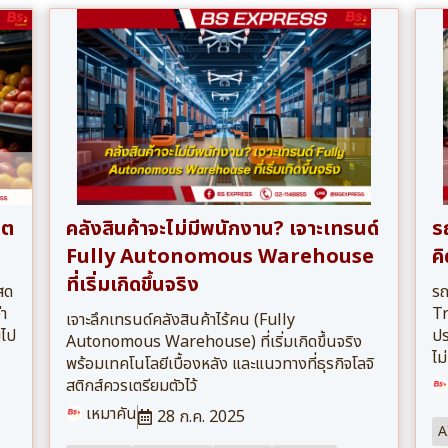
็ต
คลังสินค้าจะไม่มีพนักงาน? เจาะเทรนด์
ร
Fully Autonomous Warehouse
คิ
ที่เริ่มเกิดขึ้นจริง
วสด
รถ
่า
Tr
เจาะลึกเทรนด์คลังสินค้าไร้คน (Fully
มไป
ปร
Autonomous Warehouse) ที่เริ่มเกิดขึ้นจริง
ไม่
พร้อมเทคโนโลยีเบื้องหลัง และแนวทางที่ธุรกิจโลจิ
สติกส์ควรเตรียมตัวไว้
เหมาคัน
28 ก.ค. 2025
A