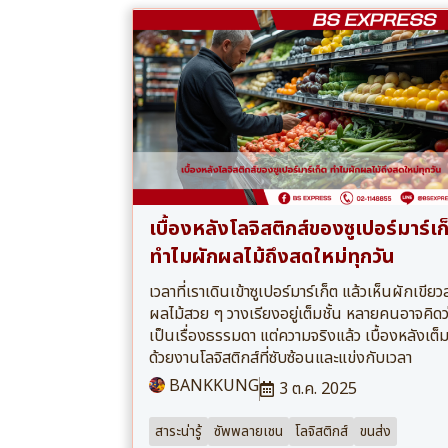
เบื้องหลังโลจิสติกส์ของซูเปอร์มาร์เก
ทำไมผักผลไม้ถึงสดใหม่ทุกวัน
เวลาที่เราเดินเข้าซูเปอร์มาร์เก็ต แล้วเห็นผักเขีย
ผลไม้สวย ๆ วางเรียงอยู่เต็มชั้น หลายคนอาจคิดว
เป็นเรื่องธรรมดา แต่ความจริงแล้ว เบื้องหลังเต็
ด้วยงานโลจิสติกส์ที่ซับซ้อนและแข่งกับเวลา
BANKKUNG
3 ต.ค. 2025
สาระน่ารู้
ซัพพลายเชน
โลจิสติกส์
ขนส่ง