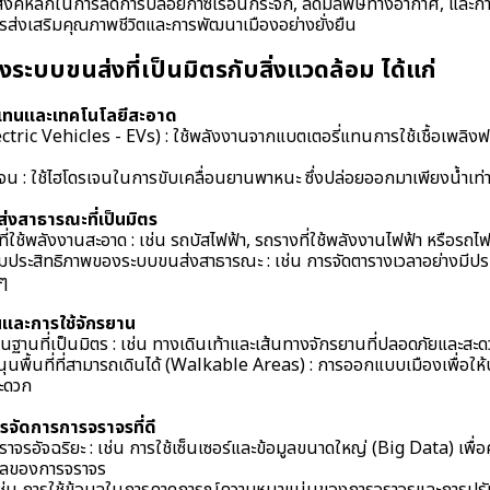
ระสงค์หลักในการลดการปล่อยก๊าซเรือนกระจก, ลดมลพิษทางอากาศ, และกา
รส่งเสริมคุณภาพชีวิตและการพัฒนาเมืองอย่างยั่งยืน
ะบบขนส่งที่เป็นมิตรกับสิ่งแวดล้อม ได้แก่
แทนและเทคโนโลยีสะอาด
ctric Vehicles - EVs) : ใช้พลังงานจากแบตเตอรี่แทนการใช้เชื้อเพลิงฟอ
รเจน : ใช้ไฮโดรเจนในการขับเคลื่อนยานพาหนะ ซึ่งปล่อยออกมาเพียงน้ำเท่า
งสาธารณะที่เป็นมิตร
ใช้พลังงานสะอาด : เช่น รถบัสไฟฟ้า, รถรางที่ใช้พลังงานไฟฟ้า หรือรถไฟ
่มประสิทธิภาพของระบบขนส่งสาธารณะ : เช่น การจัดตารางเวลาอย่างมีประ
งๆ
นและการใช้จักรยาน
้นฐานที่เป็นมิตร : เช่น ทางเดินเท้าและเส้นทางจักรยานที่ปลอดภัยและสะ
ุนพื้นที่ที่สามารถเดินได้ (Walkable Areas) : การออกแบบเมืองเพื่อใ
สะดวก
รจัดการการจราจรที่ดี
าจรอัจฉริยะ : เช่น การใช้เซ็นเซอร์และข้อมูลขนาดใหญ่ (Big Data) เ
หลของการจราจร