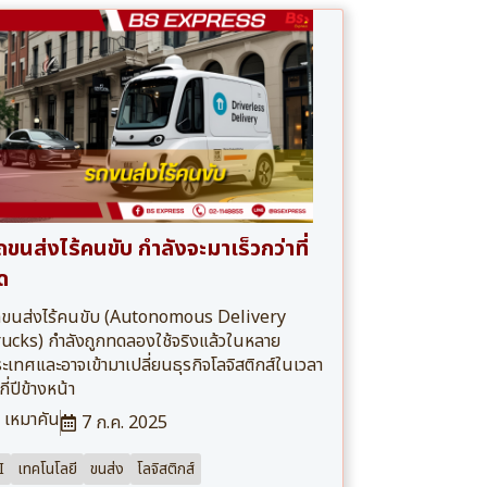
ถขนส่งไร้คนขับ กำลังจะมาเร็วกว่าที่
ด
ขนส่งไร้คนขับ (Autonomous Delivery
ucks) กำลังถูกทดลองใช้จริงแล้วในหลาย
ะเทศและอาจเข้ามาเปลี่ยนธุรกิจโลจิสติกส์ในเวลา
กี่ปีข้างหน้า
เหมาคัน
7 ก.ค. 2025
I
เทคโนโลยี
ขนส่ง
โลจิสติกส์