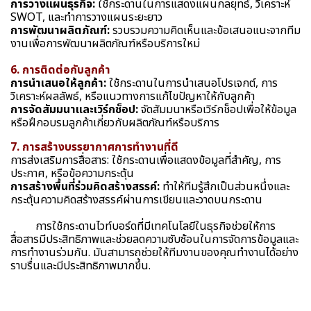
การวางแผนธุรกิจ:
ใช้กระดานในการแสดงแผนกลยุทธ์, วิเคราะห์
SWOT, และทำการวางแผนระยะยาว
การพัฒนาผลิตภัณฑ์:
รวบรวมความคิดเห็นและข้อเสนอแนะจากทีม
งานเพื่อการพัฒนาผลิตภัณฑ์หรือบริการใหม่
6. การติดต่อกับลูกค้า
การนำเสนอให้ลูกค้า:
ใช้กระดานในการนำเสนอโปรเจกต์, การ
วิเคราะห์ผลลัพธ์, หรือแนวทางการแก้ไขปัญหาให้กับลูกค้า
การจัดสัมมนาและเวิร์กช็อป:
จัดสัมมนาหรือเวิร์กช็อปเพื่อให้ข้อมูล
หรือฝึกอบรมลูกค้าเกี่ยวกับผลิตภัณฑ์หรือบริการ
7. การสร้างบรรยากาศการทำงานที่ดี
การส่งเสริมการสื่อสาร: ใช้กระดานเพื่อแสดงข้อมูลที่สำคัญ, การ
ประกาศ, หรือข้อความกระตุ้น
การสร้างพื้นที่ร่วมคิดสร้างสรรค์:
ทำให้ทีมรู้สึกเป็นส่วนหนึ่งและ
กระตุ้นความคิดสร้างสรรค์ผ่านการเขียนและวาดบนกระดาน
การใช้กระดานไวท์บอร์ดที่มีเทคโนโลยีในธุรกิจช่วยให้การ
สื่อสารมีประสิทธิภาพและช่วยลดความซับซ้อนในการจัดการข้อมูลและ
การทำงานร่วมกัน. มันสามารถช่วยให้ทีมงานของคุณทำงานได้อย่าง
ราบรื่นและมีประสิทธิภาพมากขึ้น.