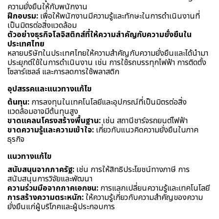
ความยั่งยืนให้กับพนักงาน
ฝึกอบรม:
เพื่อให้พนักงานมีความรู้และทักษะในการดำเนินงานที่
เป็นมิตรต่อสิ่งแวดล้อม
ตัวอย่างธุรกิจโลจิสติกส์ที่ให้ความสำคัญกับความยั่งยืนใน
ประเทศไทย
หลายบริษัทในประเทศไทยให้ความสำคัญกับความยั่งยืนและได้นำมา
ประยุกต์ใช้ในการดำเนินงาน เช่น การใช้รถบรรทุกไฟฟ้า การติดตั้ง
โซลาร์เซลล์ และการลดการใช้พลาสติก
อุปสรรคและแนวทางแก้ไข
ต้นทุน:
การลงทุนในเทคโนโลยีและอุปกรณ์ที่เป็นมิตรต่อสิ่ง
แวดล้อมอาจมีต้นทุนสูง
ขาดแคลนโครงสร้างพื้นฐาน:
เช่น สถานีชาร์จรถยนต์ไฟฟ้า
ขาดความรู้และความเข้าใจ:
เกี่ยวกับแนวคิดความยั่งยืนในภาค
ธุรกิจ
แนวทางแก้ไข
สนับสนุนจากภาครัฐ:
เช่น การให้สิทธิประโยชน์ทางภาษี การ
สนับสนุนการวิจัยและพัฒนา
ความร่วมมือจากภาคเอกชน:
การแลกเปลี่ยนความรู้และเทคโนโลยี
การสร้างความตระหนัก:
ให้ความรู้เกี่ยวกับความสำคัญของความ
ยั่งยืนแก่ผู้บริโภคและผู้ประกอบการ