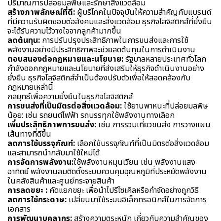
ปริมาณการปล่อยมลพิษและรักษาสิ่งแวดล้อม
สร้างภาพลักษณ์ที่ดี:
ผู้บริโภคในปัจจุบันให้ความสำคัญกับแบรนด์
ที่มีความรับผิดชอบต่อสังคมและสิ่งแวดล้อม ธุรกิจโลจิสติกส์ที่ยั่งยืน
จะได้รับความไว้วางใจจากลูกค้ามากขึ้น
ลดต้นทุน:
การปรับปรุงประสิทธิภาพในการขนส่งและการใช้
พลังงานอย่างมีประสิทธิภาพจะช่วยลดต้นทุนในการดำเนินงาน
ตอบสนองต่อกฎหมายและนโยบาย:
รัฐบาลหลายประเทศทั่วโลก
กำลังออกกฎหมายและนโยบายที่ส่งเสริมให้ธุรกิจดำเนินงานอย่าง
ยั่งยืน ธุรกิจโลจิสติกส์จำเป็นต้องปรับตัวเพื่อให้สอดคล้องกับ
กฎหมายเหล่านี้
กลยุทธ์เพื่อความยั่งยืนในธุรกิจโลจิสติกส์
การขนส่งที่เป็นมิตรต่อสิ่งแวดล้อม:
ใช้ยานพาหนะที่ปล่อยมลพิษ
น้อย: เช่น รถยนต์ไฟฟ้า รถบรรทุกใช้พลังงานทางเลือก
เพิ่มประสิทธิภาพการขนส่ง:
เช่น การรวมเที่ยวขนส่ง การวางแผน
เส้นทางที่ดีขึ้น
ลดการใช้บรรจุภัณฑ์:
เลือกใช้บรรจุภัณฑ์ที่เป็นมิตรต่อสิ่งแวดล้อม
และสามารถนำกลับมาใช้ใหม่ได้
การจัดการพลังงาน:
ใช้พลังงานหมุนเวียน เช่น พลังงานแสง
อาทิตย์ พลังงานลมติดตั้งระบบควบคุมอุณหภูมิที่ประหยัดพลังงาน
ในคลังสินค้าและศูนย์กระจายสินค้า
การลดขยะ :
คัดแยกขยะ เพื่อนำไปรีไซเคิลหรือกำจัดอย่างถูกวิธี
ลดการใช้กระดาษ:
เปลี่ยนมาใช้ระบบอิเล็กทรอนิกส์ในการจัดการ
เอกสาร
การพัฒนาบุคลากร:
สร้างความตระหนัก เกี่ยวกับความสำคัญของ