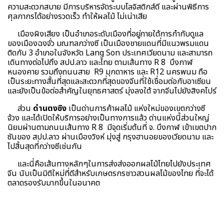
ความสะดวกสบาย มีการบริหารจัดระบบโลจิสติกส์ดี และผ่านพิธีการ
ศุลกากรได้อย่างรวดเร็ว ทำให้ผลไม้ ไม่เน่าเสีย
เมืองผิงเสียง เป็นอำเภอระดับเมืองที่อยู่ภายใต้การกำกับดูแล
ของเมืองฉงจั่ว มณฑลกว่างซี เป็นเมืองชายแดนที่มีแนวพรมแดน
ติดกับ 3 อำเภอในจังหวัด Lang Son ประเทศเวียดนาม และสามารถ
เดินทางต่อไปถึง สปป.ลาว และไทย ตามเส้นทาง R 8 บึงกาฬ
หนองคาย รวมถึงถนนสาย R9 มุกดาหาร และ R12 นครพนม ถือ
เป็นระยะทางสั้นที่สุดและสะดวกที่สุดของจีนที่ใช้เชื่อมต่อกับอาเซียน
และยังเป็นข้อต่อสำคัญในยุทธศาสตร์ มุ่งลงใต้ จากจีนไปยังสิงคโปร์
ส่วน
ด่านตงซิง
เป็นด่านการค้าผลไม้ แห่งใหม่ของเขตกว่างซี
จ้วง และได้เปิดให้บริการอย่างเป็นทางการแล้ว ด่านแห่งนี้ส่วนใหญ่
นิยมผ่านตามถนนเส้นทาง R 8 มีจุดเริ่มต้นที่ จ. บึงกาฬ เข้าเขตปาก
ซันของ สปป.ลาว ผ่านเมืองวิงห์ มุ่งสู่ กรุงฮานอยของเวียดนาม และ
ไปสิ้นสุดที่กว่างซีเช่นกัน
และนี่คือเส้นทางหลักๆในการส่งส่งออกผลไม้ไทยไปยังประเทศ
จีน นับเป็นมิติใหม่ที่ดีสำหรับเกษตรกรชาวสวนผลไม้ของไทย ที่จะได้
ตลาดรองรับมากขึ้นในอนาคต