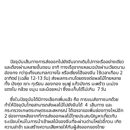
ปัจจุบันเส้นทางการส่งออกไปยังจีนจากเดิมไปทางเรืออย่างเดียว
และต้องผ่านหลายขั้นตอน อาทิ ทางเรือจากแหลมฉบังผ่านเวียดนาม
ฮ่องกง กว่าจะถึงมณฑลกวางโจ หรือเซี่ยงไฮ้ของจีน ใช้เวลาเกือบ 2
อาทิตย์ (เฉลี่ย 12-13 วัน) ส่งผลกระทบโดยตรงต่อผลไม้ไทยหลาย
ทั้ง มังคุด เงาะ ทุเรียน ลองกอง ชมพู่ แก้วมังกร มะพร้าว มะม่วง
แตงโม กล้วย ขนุน และน้อยหน่า ซึ่งจะเก็บได้ไม่เกิน 7 วัน
ซึ่งในปัจจุบันได้มีทางเลือกเพิ่มแล้ว คือ การขนส่งทางบกด้วย
ทำให้ปัจจุบันไทยสามารถส่งผลไม้ไปยังจีนได้ 4 เส้นทาง และ
กระทรวงเกษตรเกษตรและสหกรณ์ ได้เจรจาขอเพิ่มช่องทางใหม่อีก
2 ช่องทางหลังจากที่การส่งออกผลไม้ไทยประสบปัญหาเกี่ยวกับ
ระเบียบใหม่ในการนำเข้าผลไม้ของจีนที่จะผ่านด่านโหย่วอี้กวน เกิด
ความล่าช้า และสร้างความเสียหายให้กับผู้ส่งออกของไทย