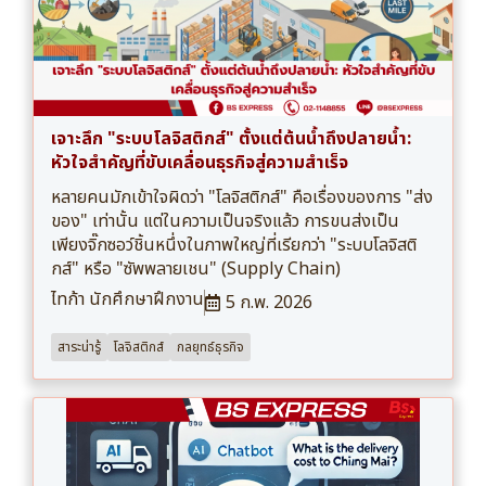
เจาะลึก "ระบบโลจิสติกส์" ตั้งแต่ต้นน้ำถึงปลายน้ำ:
หัวใจสำคัญที่ขับเคลื่อนธุรกิจสู่ความสำเร็จ
หลายคนมักเข้าใจผิดว่า "โลจิสติกส์" คือเรื่องของการ "ส่ง
ของ" เท่านั้น แต่ในความเป็นจริงแล้ว การขนส่งเป็น
เพียงจิ๊กซอว์ชิ้นหนึ่งในภาพใหญ่ที่เรียกว่า "ระบบโลจิสติ
กส์" หรือ "ซัพพลายเชน" (Supply Chain)
ไทก้า นักศึกษาฝึกงาน
5 ก.พ. 2026
สาระน่ารู้
โลจิสติกส์
กลยุทธ์ธุรกิจ