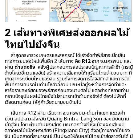
2 เส้นทางพิเศษส่งออกผลไม้
ไทยไปยังจีน
ล่าสุดกระทรวงเกษตรและสหกรณ์ ได้เร่งจัดทำพิธีสารเปิดเส้น
ทางการขนส่งใหม่เพิ่มอีก 2 เส้นทาง คือ
R12
จาก จ.นครพนม และ
ผ่าน
ด่านตงซิง
หลังผู้ประกอบการส่งประสบปัญหาการล้าช้า (กรณี
ด้ายโหย่วอี้กวนแออัด) สร้างความเสียหายให้ทุเรียนไทยจำนวนมาก ที่
เกิดจากระเบียบใหม่ของจีน รวมถึงการจัดการโลจิสติกส์ และการจัด
พื้นที่การเดินรถในด่านโหย่วอี้กวน ขณะนี้อยู่ระหว่างการจัดทำและ
หารือรายละเอียดของพิธีสารก่อนลงนามต่อไป แต่อย่างที่หลายท่าน
ทราบปัจจุบันผลไม้ไทยยังไม่สามารถเข้าด่านตงชิงได้ ต้องไปพักที่
เวียดนามก่อน ให้คู่ค้าเวียดนามขนข้ามไป
เส้นทาง R12 ผ่าน เริ่มจาก จ.นครพนม-ด่านท่าแขก แขวงคำ
ม่วน สปป.ลาว-จังหวัด Quang Binh จ. Lang Son ของเวียดนาม
เข้าสู่จีน โดย ผ่านด่านผิงเสียง มณฑลกว่างซี ซึ่งเมืองผิงเสียงมี
ตลาดผลไม้เมืองผิงเสียง (Pingxiang City) ตั้งอยู่ทางภาคใต้ของ
จีน เป็นตลาดที่สามารถใช้เป็นประตูให้กับผลไม้ไทยเข้าสู่ตลาดจีนได้ มี