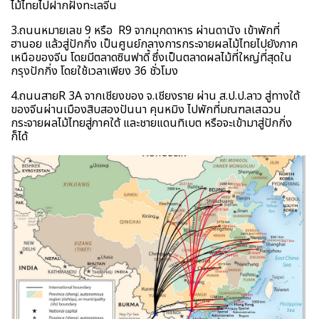
ไม้ไทยไปฝากฝั่งทะเลจีน
3.ถนนหมายเลข 9 หรือ R9 จากมุกดาหาร ผ่านดานัง เข้าพักที่
ฮานอย แล้วสู่ปักกิ่ง เป็นศูนย์กลางการกระจายผลไม้ไทยไปยังภาค
เหนือของจีน โดยมีตลาดซินฟาดี้ ซึ่งเป็นตลาดผลไม้ที่ใหญ่ที่สุดใน
กรุงปักกิ่ง โดยใช้เวลาเพียง 36 ชั่วโมง
4.ถนนสายR 3A จากเชียงของ จ.เชียงราย ผ่าน ส.ป.ป.ลาว สู่ทางใต้
ของจีนผ่านเมืองสิบสองปันนา คุนหมิง ไปพักที่มณฑลเสฉวน
กระจายผลไม้ไทยสู่ภาคใต้ และชายแดนทิเบต หรือจะเข้ามาสู่ปักกิ่ง
ก็ได้